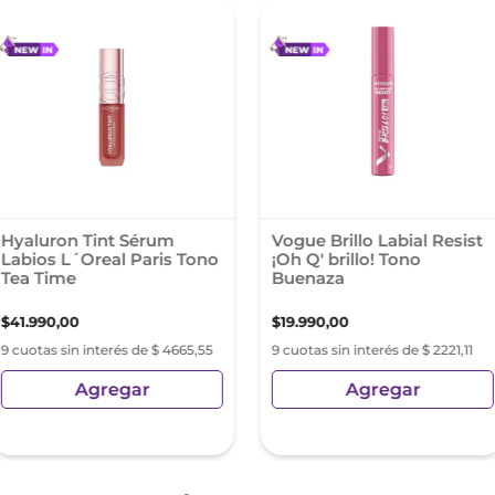
Hyaluron Tint Sérum
Vogue Brillo Labial Resist
Labios L´Oreal Paris Tono
¡Oh Q' brillo! Tono
Tea Time
Buenaza
$
41
.
990
,
00
$
19
.
990
,
00
9 cuotas sin interés de $ 4665,55
9 cuotas sin interés de $ 2221,11
Agregar
Agregar