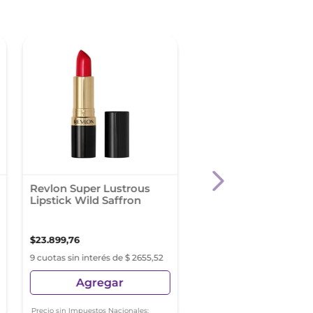
Revlon Super Lustrous
Cher Dieciocho Mak
Lipstick Wild Saffron
Nectar Oil 1 Off Whit
$
23
.
899
,
76
$
19
.
989
,
99
9 cuotas sin interés de $ 2655,52
9 cuotas sin interés de $ 222
Agregar
Agregar
Precio sin Impuestos Nacionales:
Precio sin Impuestos Nacionale