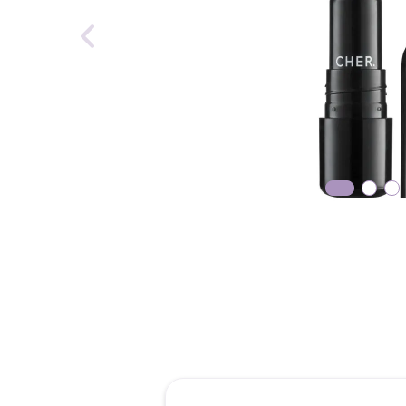
reti
roch