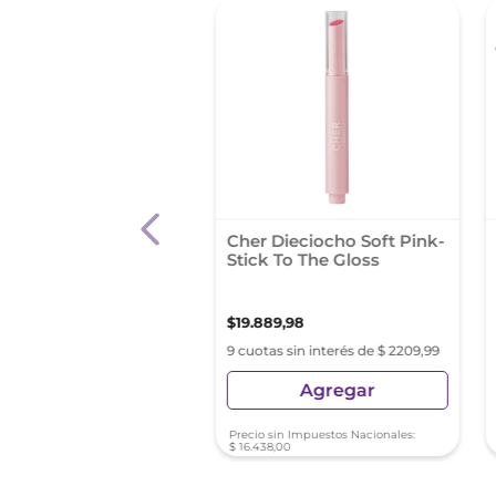
al Líquido Rimmel
Cher Dieciocho Soft Pink-
on Stay Glos Rg
Stick To The Gloss
Plumper Se 531
60
,
73
$
19
.
889
,
98
s sin interés de $ 3251,19
9 cuotas sin interés de $ 2209,99
Agregar
Agregar
sin Impuestos Nacionales:
Precio sin Impuestos Nacionales:
2
,
42
$
16
.
438
,
00