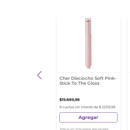
o Labial Rimmel
Cher Dieciocho Soft Pink-
on Stay Glos Rg
Stick To The Gloss
Plumper Se 759
60
,
73
$
19
.
889
,
98
s sin interés de $ 3251,19
9 cuotas sin interés de $ 2209,99
Agregar
Agregar
sin Impuestos Nacionales:
Precio sin Impuestos Nacionales: