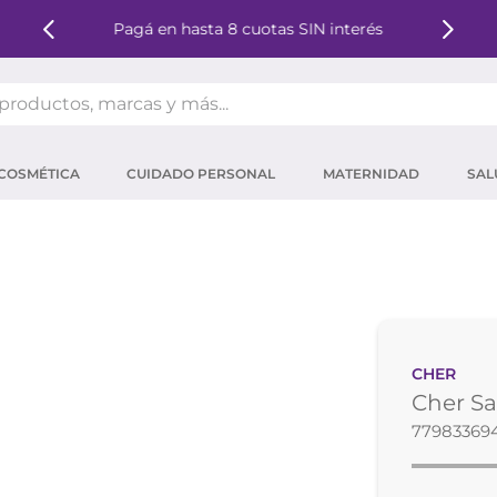
Pagá en hasta 8 cuotas SIN interés
oductos, marcas y más...
OS MÁS BUSCADOS
COSMÉTICA
CUIDADO PERSONAL
MATERNIDAD
SAL
ector solar
um
tina
mpoo
eina
CHER
 micelar
Cher Sa
ector
77983369
ara pestañas