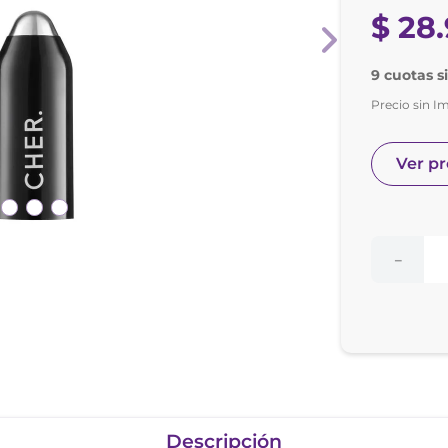
nol
$
28
.
e posay
9 cuotas s
Precio sin I
Ver p
－
Descripción