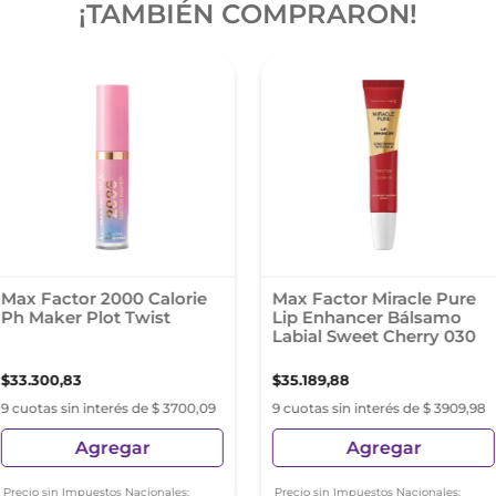
¡TAMBIÉN COMPRARON!
Max Factor 2000 Calorie
Max Factor Miracle Pure
Ph Maker Plot Twist
Lip Enhancer Bálsamo
Labial Sweet Cherry 030
$
33
.
300
,
83
$
35
.
189
,
88
9 cuotas sin interés de $ 3700,09
9 cuotas sin interés de $ 3909,98
Agregar
Agregar
Precio sin Impuestos Nacionales:
Precio sin Impuestos Nacionales: