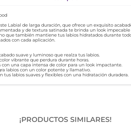
wood
este Labial de larga duración, que ofrece un exquisito acaba
igmentada y de textura satinada te brinda un look impecable 
o que también mantiene tus labios hidratados durante todo el
ados con cada aplicación.
abado suave y luminoso que realza tus labios.
 color vibrante que perdura durante horas.
os con una capa intensa de color para un look impactante.
a labios con un color potente y llamativo.
 tus labios suaves y flexibles con una hidratación duradera.
¡PRODUCTOS SIMILARES!