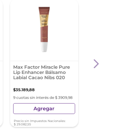
Max Factor Miracle Pure
Labial Líquido Maybe
Lip Enhancer Bálsamo
Super Stay Vinyl Ink 
Labial Cacao Nibs 020
$
35
.
189
,
88
$
34
.
990
,
45
9 cuotas sin interés de $ 3909,98
9 cuotas sin interés de $ 3
Agregar
Agregar
Precio sin Impuestos Nacionales:
Precio sin Impuestos Nacionale
$
29
.
082
,
55
$
28
.
917
,
73