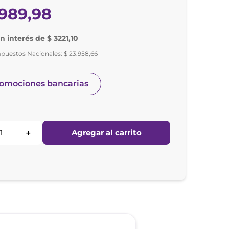
989
,
98
in interés de $ 3221,10
mpuestos Nacionales:
$
23
.
958
,
66
romociones bancarias
Agregar al carrito
＋