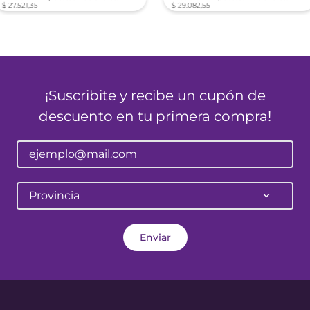
$
27
.
521
,
35
$
29
.
082
,
55
¡Suscribite y recibe un cupón de
descuento en tu primera compra!
Provincia
Enviar