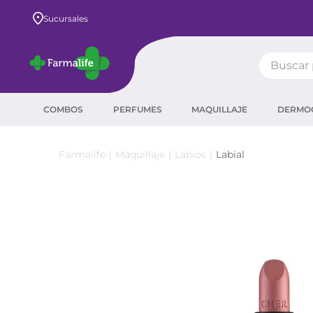
Envío GRATIS a todo el país desde $80.000
Sucursales
Buscar pr
TÉRMIN
COMBOS
PERFUMES
MAQUILLAJE
DERMO
prot
ser
Maquillaje
Labios
Labial
crea
sha
prot
agua
corr
másc