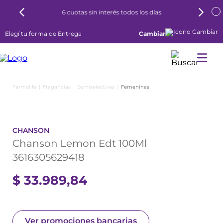
6 cuotas sin interés todos los días
Elegí tu forma de Entrega
Cambiar
Fragancias
Semiselectivas
Femeninas
CHANSON
Chanson Lemon Edt 100Ml
3616305629418
$
33
.
989
,
84
Ver promociones bancarias