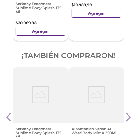
$
20
.
Sarkany Dragoness
$
19
.
989
,
99
Sublime Body Splash 135
Ml
Agregar
$
20
.
989
,
98
Agregar
¡TAMBIÉN COMPRARON!
Adid
Glaz
$
26
.
Sarkany Dragoness
Al Wataniah Sabah Al
Sublime Body Splash 135
Ward Body Mist X 250Ml
Ml