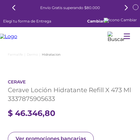
Envío Gratis superando $80.000
Elegí tu forma de Entrega
Cambiar
Dermo
Hidratacion
CERAVE
Cerave Loción Hidratante Refill X 473 Ml
3337875905633
$
46
.
346
,
80
Ver promociones bancarias