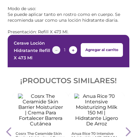
Modo de uso:
Se puede aplicar tanto en rostro como en cuerpo. Se
recomienda usar como una loción hidratante diaria.
Presentación: Refill X 473 Ml.
Cerave Loción
－
＋
Agregar al carrito
Hidratante Refill
X 473 Ml
¡PRODUCTOS SIMILARES!
al
Cosr