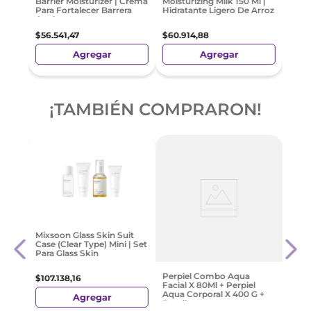
Boos
Seru
Pépt
$
61
.
Cosrx The Ceramide Skin
Anua Rice 70 Intensive
Barrier Moisturizer | Crema
Moisturizing Milk 150 Ml |
Para Fortalecer Barrera
Hidratante Ligero De Arroz
Cutánea
$
56
.
541
,
47
$
60
.
914
,
88
Agregar
Agregar
¡TAMBIÉN COMPRARON!
X 50
Cera
Mixsoon Glass Skin Suit
Refil
Case (Clear Type) Mini | Set
Para Glass Skin