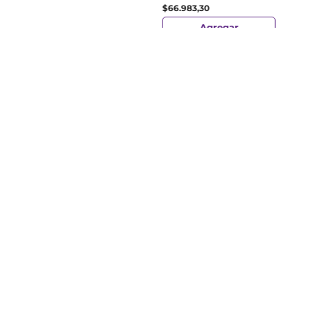
$
50
.
Perpiel Combo Aqua
$
107
.
138
,
16
Facial X 80Ml + Perpiel
Aqua Corporal X 400 G +
Agregar
Botella
$
66
.
983
,
30
Agregar
¡Suscribite y recibe un cupón de
descuento en tu primera compra!
Provincia
Enviar