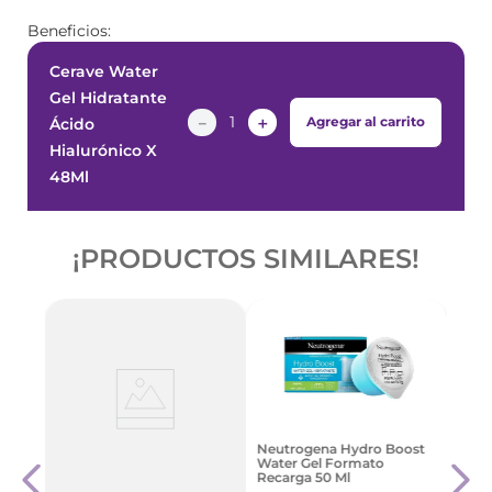
Beneficios:
Cerave Water
Gel Hidratante
－
＋
Agregar al carrito
Ácido
Hialurónico X
48Ml
¡PRODUCTOS SIMILARES!
al
Neutrogena Hydro Boost
Cosr
 Mask
Water Gel Formato
Muci
Recarga 50 Ml
100M
De M