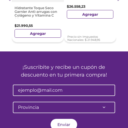
$
26
.
558
,
23
$
61
.
Hidratante Toque Seco
Garnier Anti-arrugas con
Agregar
Colágeno y Vitamina C
85ml
$
21
.
990
,
55
Agregar
Precio sin Impuestos
Preci
Nacionales:
$
21
.
948
,
95
Nacio
¡Suscribite y recibe un cupón de
descuento en tu primera compra!
Provincia
Enviar