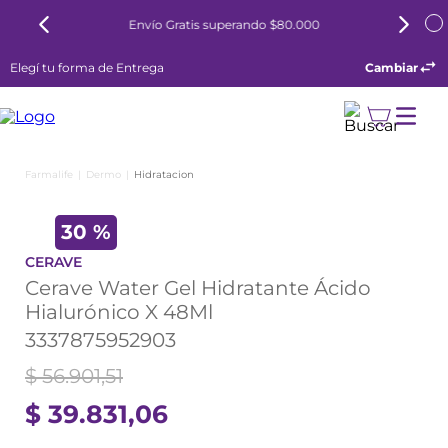
Envío Gratis superando $80.000
Elegí tu forma de Entrega
Cambiar
Dermo
Hidratacion
30 %
CERAVE
Cerave Water Gel Hidratante Ácido
Hialurónico X 48Ml
3337875952903
$
56
.
901
,
51
$
39
.
831
,
06