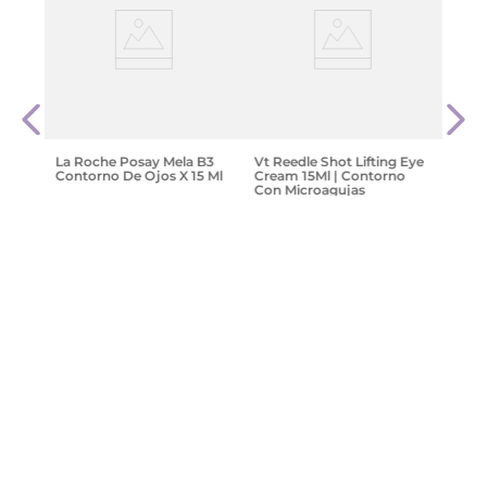
Isdin
os
Hyal
o Y
he-
$
85
.
La Roche Posay Mela B3
Vt Reedle Shot Lifting Eye
Contorno De Ojos X 15 Ml
Cream 15Ml | Contorno
Con Microagujas
$
96
.
404
,
74
$
148
.
314
,
99
$
69
.
752
,
12
Agregar
Agregar
¡Suscribite y recibe un cupón de
descuento en tu primera compra!