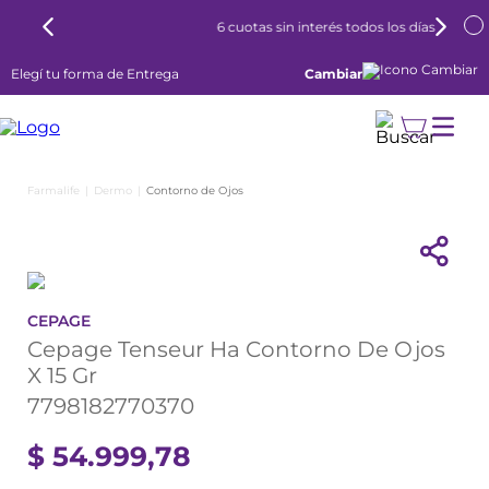
6 cuotas sin interés todos los días
Elegí tu forma de Entrega
Cambiar
Dermo
Contorno de Ojos
CEPAGE
Cepage Tenseur Ha Contorno De Ojos
X 15 Gr
7798182770370
$
54
.
999
,
78