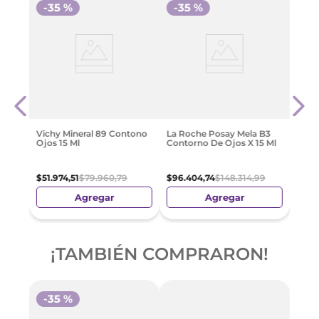
-
35 %
-
35 %
-
3
X 15
Vichy
Speci
15Ml
$
96
.
Vichy Mineral 89 Contono
La Roche Posay Mela B3
Ojos 15 Ml
Contorno De Ojos X 15 Ml
$
51
.
974
,
51
$
79
.
960
,
79
$
96
.
404
,
74
$
148
.
314
,
99
Agregar
Agregar
¡TAMBIÉN COMPRARON!
-
35 %
-
3