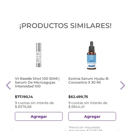
¡PRODUCTOS SIMILARES!
Cavi
Vt Reedle Shot 100 50Ml |
Eximia Serum Hyalu-B
50 G
Serum De Microagujas
Concentre X 30 Ml
Intensidad 100
$
61
.
$
77
.
190
,
14
$
62
.
499
,
75
e
9 cuo
9 cuotas sin interés de
9 cuotas sin interés de
$ 677
$ 8576,68
$ 6944,41
Agregar
Agregar
Precio sin Impuestos
Nacionales:
$
51
.
652
,
69