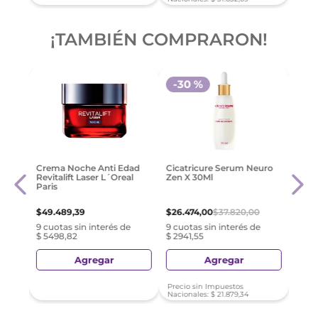
¡TAMBIÉN COMPRARON!
-
30 %
-
3
By S
Crema Noche Anti Edad
Cicatricure Serum Neuro
Reju
Revitalift Laser L´Oreal
Zen X 30Ml
Gr
Paris
$
43
.
$
49
.
489
,
39
$
26
.
474
,
00
$
37
.
820
,
00
e
9 cuo
9 cuotas sin interés de
9 cuotas sin interés de
$ 479
$ 5498,82
$ 2941,55
Agregar
Agregar
Precio sin Impuestos
Preci
Nacionales:
$
21
.
879
,
34
Nacio