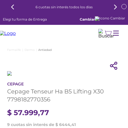
6 cuotas sin interés todos los días
Elegí tu forma de Entrega
Cambiar
Dermo
Antiedad
CEPAGE
Cepage Tenseur Ha B5 Lifting X30
7798182770356
$
57
.
999
,
77
9 cuotas sin interés de $ 6444,41