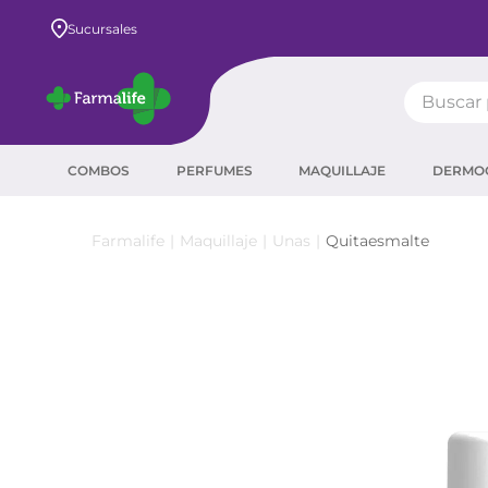
Envío GRATIS a todo el país desde $80.000
Sucursales
Buscar pr
TÉRMIN
COMBOS
PERFUMES
MAQUILLAJE
DERMO
prot
ser
Maquillaje
Unas
Quitaesmalte
crea
sha
prot
agua
corr
masc