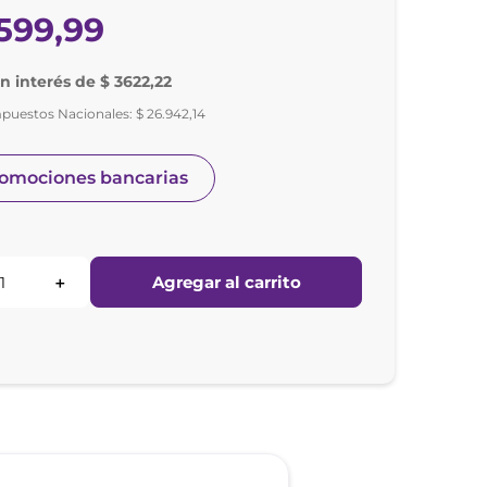
599
,
99
in interés de $ 3622,22
mpuestos Nacionales:
$
26
.
942
,
14
romociones bancarias
Agregar al carrito
＋