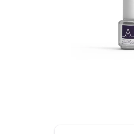
reti
tint