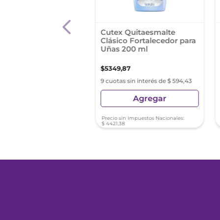
x Quitaesmalte
Cutex Quitaesmalte
co Hipoalergénico
Clásico Fortalecedor para
 Uñas 100ml
Uñas 200 ml
,
92
$
5349
,
87
s sin interés de $ 366,65
9 cuotas sin interés de $ 594,43
Agregar
Agregar
sin Impuestos Nacionales:
Precio sin Impuestos Nacionales:
21
$
4421
,
38