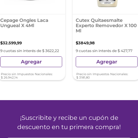
Cepage Ongles Laca
Cutex Quitaesmalte
Ungueal X 4Ml
Experto Removedor X 100
Ml
$
32
.
599
,
99
$
3849
,
98
9 cuotas sin interés de $ 3622,22
9 cuotas sin interés de $ 427,77
Agregar
Agregar
Precio sin Impuestos Nacionales:
Precio sin Impuestos Nacionales:
$
26
.
942
,
14
$
3181
,
80
¡Suscribite y recibe un cupón de
descuento en tu primera compra!