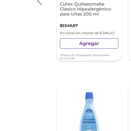
x Quitaesmalte
Cutex Quitaesmalte
ico Humectante para
Clásico Hipoalergénico
 50ml
para Uñas 200 ml
9
,
93
$
5349
,
87
s sin interés de $ 272,21
9 cuotas sin interés de $ 594,43
Agregar
Agregar
sin Impuestos Nacionales:
Precio sin Impuestos Nacionales:
74
$
4421
,
38