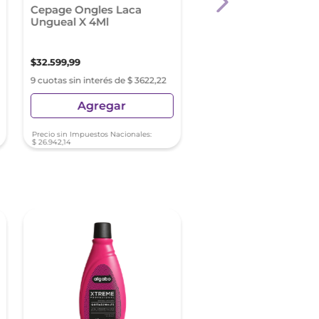
Cepage Ongles Laca
Cutex Quitaesmalte
Ungueal X 4Ml
Experto Removedor 
Ml
$
32
.
599
,
99
$
3849
,
98
9 cuotas sin interés de $ 3622,22
9 cuotas sin interés de $ 4
Agregar
Agregar
Precio sin Impuestos Nacionales:
Precio sin Impuestos Nacionale
$
26
.
942
,
14
$
3181
,
80