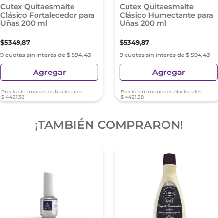
Cutex Quitaesmalte
Cutex Quitaesmalte
Clásico Fortalecedor para
Clásico Humectante para
Uñas 200 ml
Uñas 200 ml
$
5349
,
87
$
5349
,
87
9 cuotas sin interés de $ 594,43
9 cuotas sin interés de $ 594,43
Agregar
Agregar
Precio sin Impuestos Nacionales:
Precio sin Impuestos Nacionales:
$
4421
,
38
$
4421
,
38
¡TAMBIÉN COMPRARON!