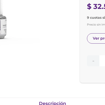
nol
$
32
.
ura
9 cuotas s
Precio sin I
Ver p
－
Descripción