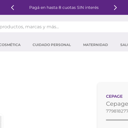
Pagá en hasta 8 cuotas SIN interés
oductos, marcas y más...
OS MÁS BUSCADOS
COSMÉTICA
CUIDADO PERSONAL
MATERNIDAD
SAL
ector solar
um
tina
mpoo
eina
CEPAGE
 micelar
Cepage
ector
77981827
ara pestañas