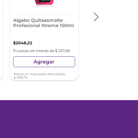
Algabo Quitaesmalte
Algabo Quitaesmalte
Profesional Xtreme 100ml
Ml Ra C/Silic Humec
$
2048
,
22
$
1652
,
56
9 cuotas sin interés de $ 227,58
9 cuotas sin interés de $ 18
Agregar
Agregar
Precio sin Impuestos Nacionales:
Precio sin Impuestos Nacionale
$
1692
,
74
$
1365
,
75