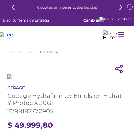
6 cuotas sin interés todos los días
Elegí tu forma de Entrega
Cambiar
Dermo
Hidratacion
CEPAGE
Cepage Hydrafirm Uv Emulsion Hidrat
Y Protec X 30Gr
7798182770905
$
49
.
999
,
80