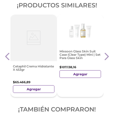
¡PRODUCTOS SIMILARES!
do
Crem
Mixsoon Glass Skin Suit
De La
Impe
Case (Clear Type) Mini | Set
50m
Para Glass Skin
$
23
.
Cetaphil Crema Hidratante
$
107
.
138
,
16
X 453gr
Agregar
$
65
.
466
,
89
Agregar
¡TAMBIÉN COMPRARON!