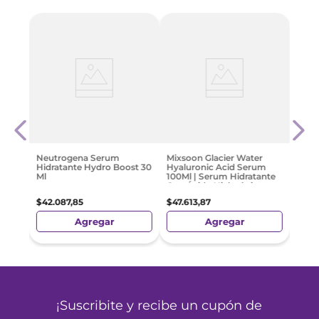
vo-C
Orga
Corp
De C
$
16
.
Neutrogena Serum
Mixsoon Glacier Water
Hidratante Hydro Boost 30
Hyaluronic Acid Serum
Ml
100Ml | Serum Hidratante
Con Ácido Hialurónico
$
42
.
087
,
85
$
47
.
613
,
87
Agregar
Agregar
¡Suscribite y recibe un cupón de