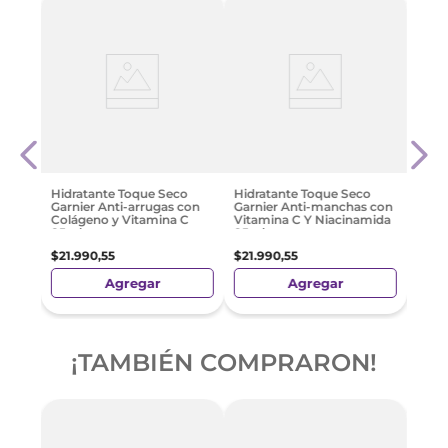
Anua
Acid
30 M
Tipo 
$
66
.
Hidratante Toque Seco
Hidratante Toque Seco
Garnier Anti-arrugas con
Garnier Anti-manchas con
Colágeno y Vitamina C
Vitamina C Y Niacinamida
85ml
85ml
$
21
.
990
,
55
$
21
.
990
,
55
Agregar
Agregar
¡TAMBIÉN COMPRARON!