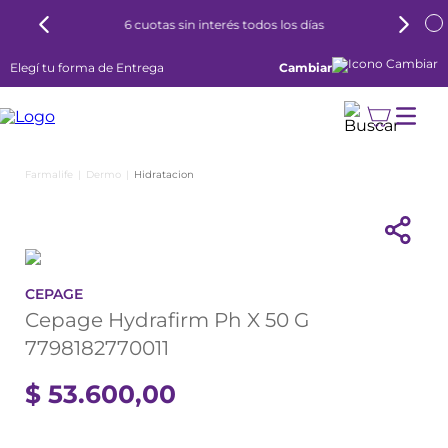
6 cuotas sin interés todos los días
Elegí tu forma de Entrega
Cambiar
Dermo
Hidratacion
CEPAGE
Cepage Hydrafirm Ph X 50 G
7798182770011
$
53
.
600
,
00