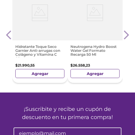
Anua
Moist
| Gel
Para 
$
43
.
Hidratante Toque Seco
Neutrogena Hydro Boost
Garnier Anti-arrugas con
Water Gel Formato
Colágeno y Vitamina C
Recarga 50 Ml
85ml
$
21
.
990
,
55
$
26
.
558
,
23
Agregar
Agregar
¡Suscribite y recibe un cupón de
descuento en tu primera compra!