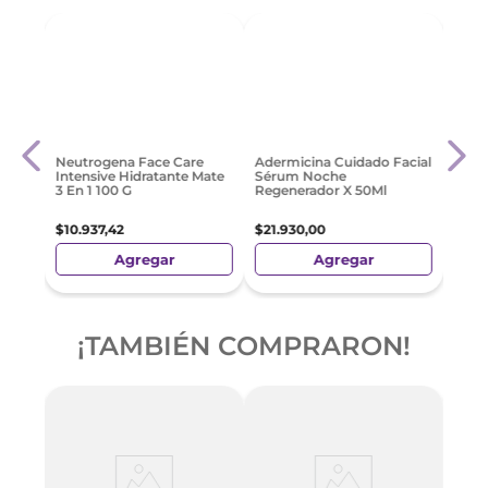
al
Cavi
Hidra
$
35
.
Neutrogena Face Care
Adermicina Cuidado Facial
Intensive Hidratante Mate
Sérum Noche
3 En 1 100 G
Regenerador X 50Ml
$
10
.
937
,
42
$
21
.
930
,
00
Agregar
Agregar
¡TAMBIÉN COMPRARON!