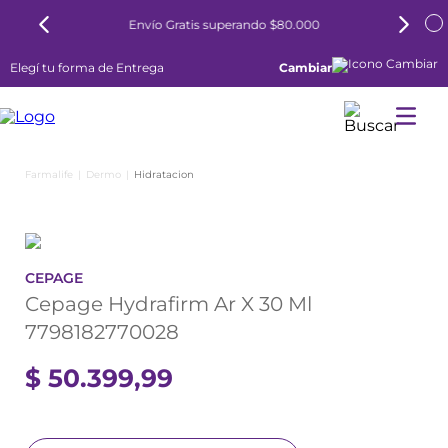
superando $80.000
6 cuotas sin interés todos l
Elegí tu forma de Entrega
Cambiar
Dermo
Hidratacion
CEPAGE
Cepage Hydrafirm Ar X 30 Ml
7798182770028
$
50
.
399
,
99