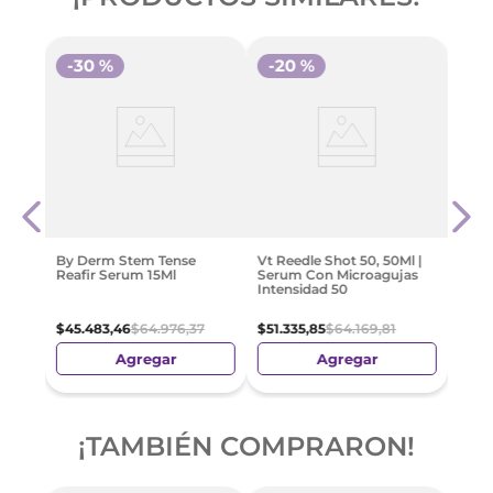
-
30 %
-
20 %
Celi
Shot
Seru
Poro
$
46
.
By Derm Stem Tense
Vt Reedle Shot 50, 50Ml |
Reafir Serum 15Ml
Serum Con Microagujas
Intensidad 50
$
45
.
483
,
46
$
64
.
976
,
37
$
51
.
335
,
85
$
64
.
169
,
81
Agregar
Agregar
¡TAMBIÉN COMPRARON!