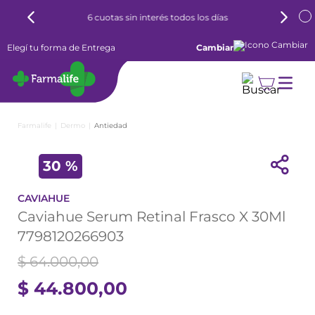
6 cuotas sin interés todos los días
Elegí tu forma de Entrega
Cambiar
Dermo
Antiedad
30 %
CAVIAHUE
Caviahue Serum Retinal Frasco X 30Ml
7798120266903
$
64
.
000
,
00
$
44
.
800
,
00