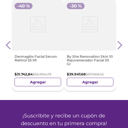
-
40 %
-
30 %
-
3
By S
iento
Reju
0Ml
Gr
$
43
.
Dermaglós Facial Serum
By She Renovation Skin 10
Retinol 25 Ml
Rejuvenecedor Facial 30
Gr
$
31
.
742
,
84
$
52
.
904
,
73
$
39
.
947
,
68
$
57
.
068
,
12
Agregar
Agregar
¡Suscribite y recibe un cupón de
descuento en tu primera compra!