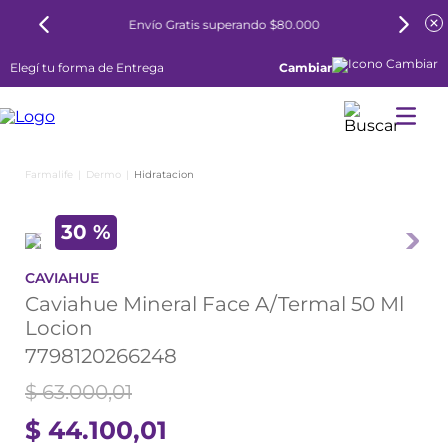
Envío Gratis superando $80.000
Elegí tu forma de Entrega
Cambiar
Dermo
Hidratacion
30 %
CAVIAHUE
Caviahue Mineral Face A/Termal 50 Ml
Locion
7798120266248
$
63
.
000
,
01
$
44
.
100
,
01