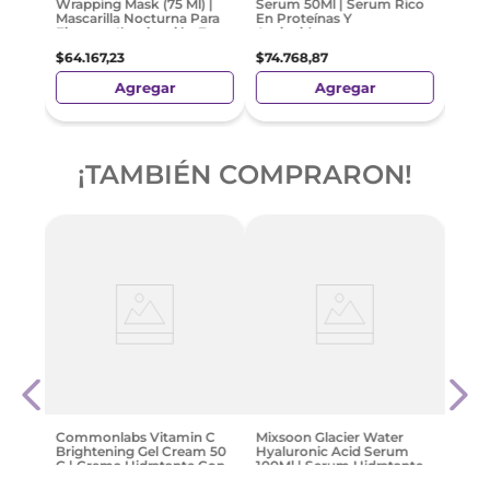
Wrapping Mask (75 Ml) |
Serum 50Ml | Serum Rico
Mascarilla Nocturna Para
En Proteínas Y
Firmeza, Iluminación E
Antioxidantes
Hidratación
$
64
.
167
,
23
$
74
.
768
,
87
Agregar
Agregar
Preci
Nacio
¡TAMBIÉN COMPRARON!
de X
Anua
Acid
30 M
Tipo 
$
66
.
Commonlabs Vitamin C
Mixsoon Glacier Water
Brightening Gel Cream 50
Hyaluronic Acid Serum
G | Crema Hidratante Con
100Ml | Serum Hidratante
Vitamina C
Con Ácido Hialurónico