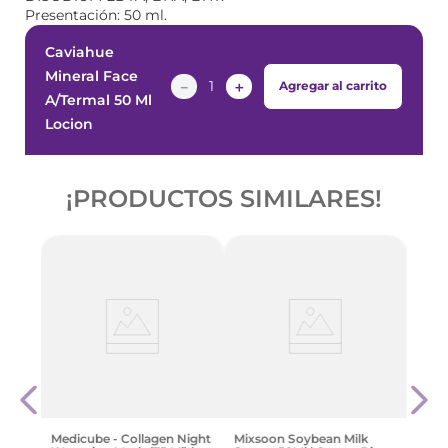
Presentación: 50 ml.
Caviahue
Mineral Face
－
＋
Agregar al carrito
A/Termal 50 Ml
Locion
¡PRODUCTOS SIMILARES!
on
Cher
ral
Ml (4
ensas
Piel
$
28
.
Medicube - Collagen Night
Mixsoon Soybean Milk