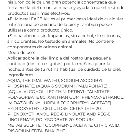
hialurónico le da una gran potencia concentrada que
fortalece la piel en un solo paso y ayuda a que el resto de
productos sean más efectivos.
◆El Mineral FACE AH es el primer paso ideal de cualquier
rutina diaria de cuidado de la piel y también puede
utilizarse como producto único.
◆Sin parabenos, sin fragancias, sin alcohol, sin siliconas,
sin colorantes. No testado en animales. No contiene
componentes de origen animal.
Modo de uso:
Aplicar sobre la piel limpia del rostro una pequeña
cantidad (dos o tres gotas) por la mañana y por la
noche, antes de tu rutina habitual de cuidado de la piel.
Ingredientes :
AQUA, THERMAL WATER, SODIUM ASCORBYL
PHOSPHATE, (AQUA & SODIUM HYALURONATE) ,
(AQUA, ALCOHOL, LECITHIN, RETINYL PALMITATE,
POLYSORBATE 80, XANTHAN GUM, PHENOXYETHANOL,
IMIDAZOLIDINYL UREA & TOCOPHERYL ACETATE),
HYDROXYETHYL CELLULOSE, CETEARETH 20,
PHENOXYETHANOL, PEG-8 LINOLATE AND PEG-8
LINOLENATE, POLYSORBATE 20, SODIUM
METABISULFITE, TOCOPHERYL ACETATE, CITRIC ACID,
DISODIUM EDTA, BHA, BHT.