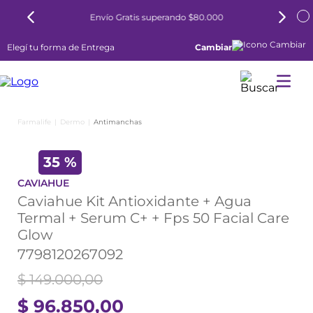
tis superando $80.000
6 cuotas sin interés to
Elegí tu forma de Entrega
Cambiar
Dermo
Antimanchas
35 %
CAVIAHUE
Caviahue Kit Antioxidante + Agua
Termal + Serum C+ + Fps 50 Facial Care
Glow
7798120267092
$
149
.
000
,
00
$
96
.
850
,
00