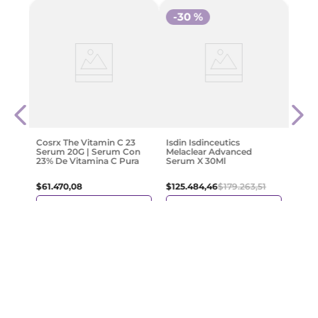
-
30 %
Medi
he
Capsu
 Ml
Crem
Unifi
$
74
.
Cosrx The Vitamin C 23
Isdin Isdinceutics
Serum 20G | Serum Con
Melaclear Advanced
23% De Vitamina C Pura
Serum X 30Ml
$
61
.
470
,
08
$
125
.
484
,
46
$
179
.
263
,
51
Agregar
Agregar
¡Suscribite y recibe un cupón de
descuento en tu primera compra!