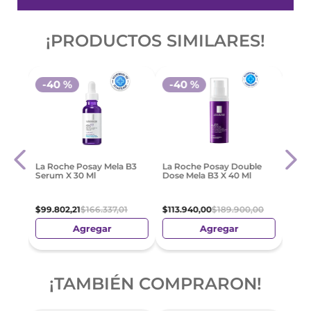
¡PRODUCTOS SIMILARES!
-
40 %
-
40 %
Neut
La Roche Posay Mela B3
La Roche Posay Double
Todo
Boos
Serum X 30 Ml
Dose Mela B3 X 40 Ml
50 Ml
$
44
.
$
99
.
802
,
21
$
166
.
337
,
01
$
113
.
940
,
00
$
189
.
900
,
00
Agregar
Agregar
¡TAMBIÉN COMPRARON!