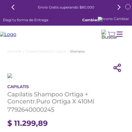
Envío Gratis superando $80.000
Elegí tu forma de Entrega
Cambiar
Cuidado Personal
Capilar
Shampoo
CAPILATIS
Capilatis Shampoo Ortiga +
Concentr.Puro Ortiga X 410Ml
7792640000245
$
11
.
299
,
89