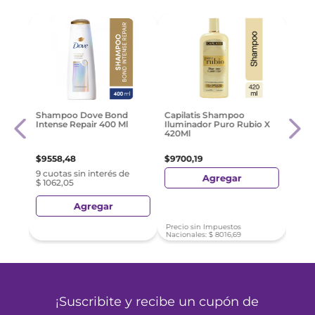
Shampoo Dove Bond
Head & Shoulders
Capi
Intense Repair 400 Ml
Hidratación Shampoo
Nutri
Control Caspa 180 Ml
$
9558
,
48
$
9392
,
40
$
89
9 cuotas sin interés de
9 cuotas sin interés de
$ 1062,05
$ 1043,60
Agregar
Agregar
Precio sin Impuestos
Precio sin Impuestos
Preci
Nacionales:
$
7899
,
57
Nacionales:
$
7762
,
31
Nacio
¡TAMBIÉN COMPRARON!