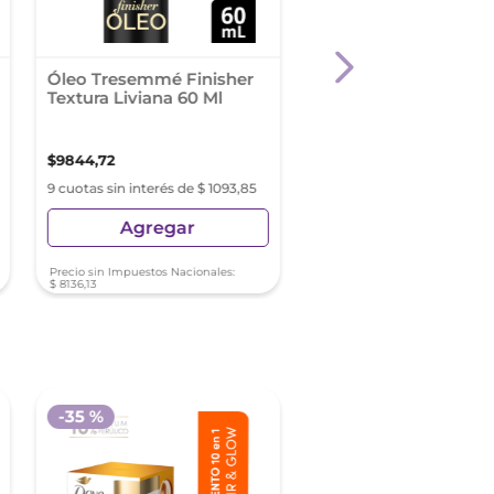
Óleo Tresemmé Finisher
Capilatis Bálsamo C
Textura Liviana 60 Ml
Ácido Hialurónico X 
$
9844
,
72
$
13
.
000
,
21
9 cuotas sin interés de $ 1093,85
9 cuotas sin interés de $ 1
Agregar
Agregar
Precio sin Impuestos Nacionales:
Precio sin Impuestos Nacionale
$
8136
,
13
$
10
.
743
,
98
-
35 %
-
25 %