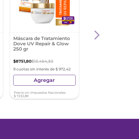
Máscara de Tratamiento
Máscara De Tratamie
Dove UV Repair & Glow
Sedal Luminous Uv 
250 gr
$
8751
,
80
$
13
.
464
,
30
$
4133
,
44
$
5511
,
26
9 cuotas sin interés de $ 972,42
9 cuotas sin interés de $ 4
Agregar
Agregar
Precio sin Impuestos Nacionales:
Precio sin Impuestos Nacionale
$
7232
,
89
$
3416
,
07