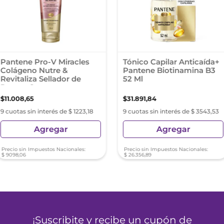
Pantene Pro-V Miracles
Tónico Capilar Anticaída+
Colágeno Nutre &
Pantene Biotinamina B3
Revitaliza Sellador de
52 Ml
Puntas Serum
Concentrado 90 Ml
$
11
.
008
,
65
$
31
.
891
,
84
9 cuotas sin interés de $ 1223,18
9 cuotas sin interés de $ 3543,53
Agregar
Agregar
Precio sin Impuestos Nacionales:
Precio sin Impuestos Nacionales:
$
9098
,
06
$
26
.
356
,
89
¡Suscribite y recibe un cupón de