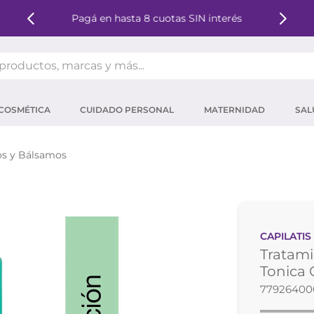
Pagá en hasta 8 cuotas SIN interés
oductos, marcas y más...
OS MÁS BUSCADOS
COSMÉTICA
CUIDADO PERSONAL
MATERNIDAD
SAL
ector solar
um
os y Bálsamos
tina
mpoo
eina
CAPILATIS
 micelar
Tratami
ector
Tonica 
77926400
ara pestañas