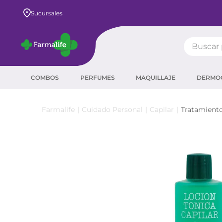
Envío GRATIS a todo el país desde $80.000
Sucursales
Buscar pr
TÉRMIN
COMBOS
PERFUMES
MAQUILLAJE
DERMO
prot
ser
Cuidado Personal
Capilar
Tratamient
crea
sha
prot
agua
corr
masc