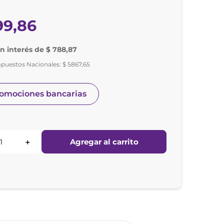
99
,
86
in interés de $ 788,87
mpuestos Nacionales:
$
5867
,
65
romociones bancarias
Agregar al carrito
＋