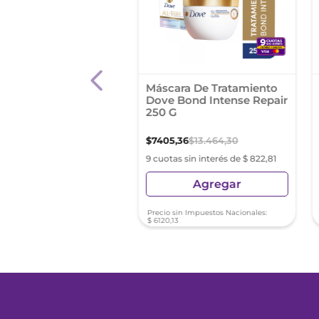
atis Mascarilla Con
Máscara De Tratamiento
ina Hair Therapy X
Dove Bond Intense Repair
r
250 G
,
83
$
7405
,
36
$
13
.
464
,
30
as sin interés de $ 855,53
9 cuotas sin interés de $ 822,81
Agregar
Agregar
sin Impuestos Nacionales:
Precio sin Impuestos Nacionales:
50
$
6120
,
13