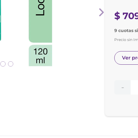
nol
ura
$
70
9 cuotas s
Precio sin I
Ver p
－