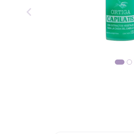
reti
tint