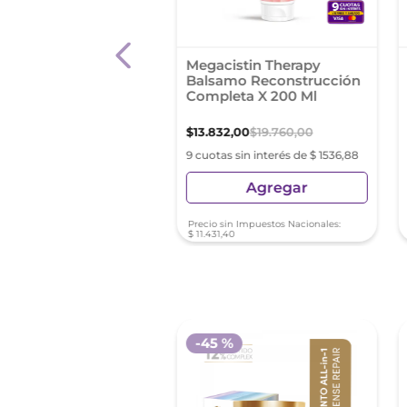
miento Capilar
Megacistin Therapy
atis Locion Tonica
Balsamo Reconstrucción
ga Concentrada 60 Ml
Completa X 200 Ml
9
,
86
$
13
.
832
,
00
$
19
.
760
,
00
as sin interés de $ 788,87
9 cuotas sin interés de $ 1536,88
Agregar
Agregar
sin Impuestos Nacionales:
Precio sin Impuestos Nacionales:
65
$
11
.
431
,
40
-
45 %