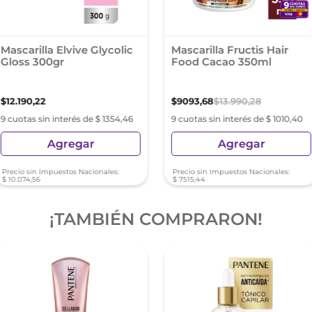
Mascarilla Elvive Glycolic
Mascarilla Fructis Hair
Gloss 300gr
Food Cacao 350ml
$
12
.
190
,
22
$
9093
,
68
$
13
.
990
,
28
9 cuotas sin interés de $ 1354,46
9 cuotas sin interés de $ 1010,40
Agregar
Agregar
Precio sin Impuestos Nacionales:
Precio sin Impuestos Nacionales:
$
10
.
074
,
56
$
7515
,
44
¡TAMBIÉN COMPRARON!