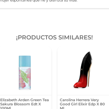
mujer espontanea que ríe y disfruta su vida.
¡PRODUCTOS SIMILARES!
Elizabeth Arden Green Tea
Carolina Herrera Very
Sakura Blossom Edt X
Good Girl Elixir Edp X 80
100Ml
Ml