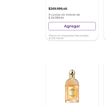
800
,
02
$
269
.
999
,
46
as sin interés de
9 cuotas sin interés de
55,55
$ 29.999,94
Agregar
Agregar
sin Impuestos Nacionales:
Precio sin Impuestos Nacionales:
56
,
21
$
223
.
140
,
05