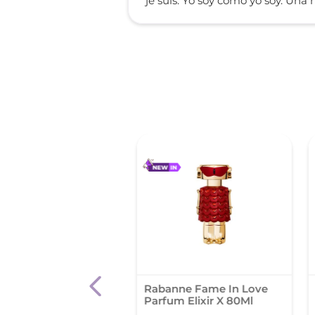
je suis. Yo soy como yo soy. Una 
o Aqua Fem Edt X
Rabanne Fame In Love
l
Parfum Elixir X 80Ml