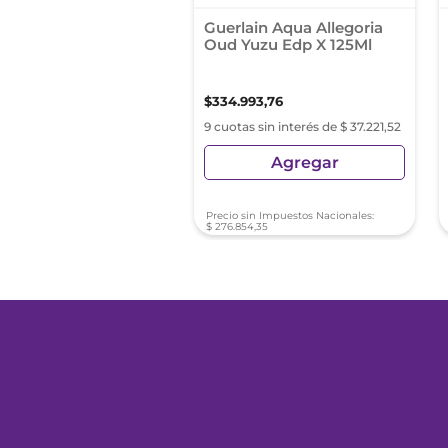
Guerlain Aqua Allegoria
Oud Yuzu Edp X 125Ml
$
334
.
993
,
76
9 cuotas sin interés de $ 37.221,52
Agregar
Precio sin Impuestos Nacionales:
$
276
.
854
,
35