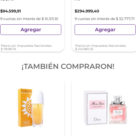
$
94
.
599
,
91
$
294
.
999
,
40
9 cuotas sin interés de $ 10.511,10
9 cuotas sin interés de $ 32.777,71
Agregar
Agregar
Precio sin Impuestos Nacionales:
Precio sin Impuestos Nacionales:
$
78
.
181
,
74
$
243
.
801
,
16
¡TAMBIÉN COMPRARON!