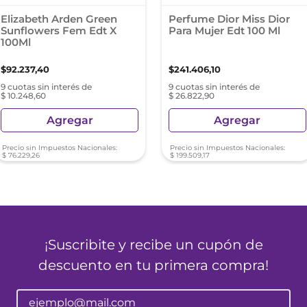
Elizabeth Arden Green
Perfume Dior Miss Dior
Sunflowers Fem Edt X
Para Mujer Edt 100 Ml
100Ml
$
92
.
237
,
40
$
241
.
406
,
10
9 cuotas sin interés de
9 cuotas sin interés de
$ 10.248,60
$ 26.822,90
Agregar
Agregar
Precio sin Impuestos Nacionales:
Precio sin Impuestos Nacionales:
$
76
.
229
,
26
$
199
.
509
,
17
¡Suscribite y recibe un cupón de
descuento en tu primera compra!