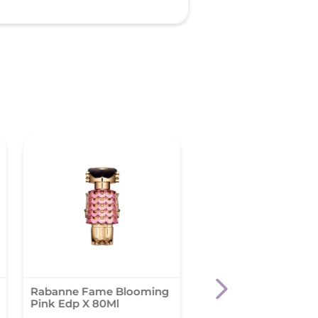
Rabanne Fame Blooming
Kenzo Flower L Abso
Pink Edp X 80Ml
Fem X 50 Ml Edp