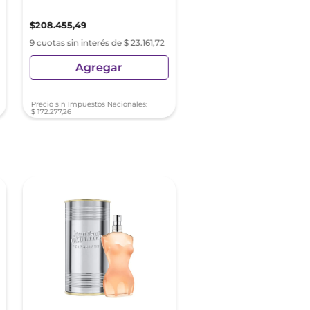
$
208
.
455
,
49
$
196
.
399
,
99
9 cuotas sin interés de $ 23.161,72
9 cuotas sin interés de $ 21
Agregar
Agregar
Precio sin Impuestos Nacionales:
Precio sin Impuestos Nacionale
$
172
.
277
,
26
$
162
.
314
,
04