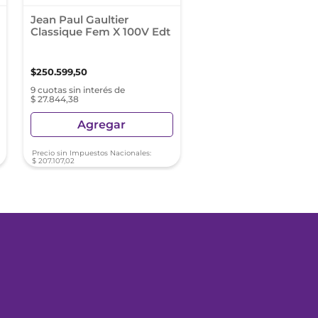
Jean Paul Gaultier
Classique Fem X 100V Edt
$
250
.
599
,
50
9 cuotas sin interés de
$ 27.844,38
Agregar
Precio sin Impuestos Nacionales:
$
207
.
107
,
02