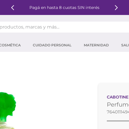
Pagá en hasta 8 cuotas SIN interés
oductos, marcas y más...
OS MÁS BUSCADOS
COSMÉTICA
CUIDADO PERSONAL
MATERNIDAD
SAL
ector solar
um
tina
mpoo
eina
CABOTINE
 micelar
Perfume
ector
764011149
ara pestañas