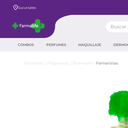
Envío GRATIS a todo el país desde $80.000
Sucursales
Buscar pr
TÉRMIN
COMBOS
PERFUMES
MAQUILLAJE
DERMO
prot
ser
Fragancias
Premium
Femeninas
crea
sha
prot
agua
corr
másc