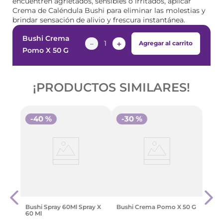
encuentren agrietados, sensibles o irritados, aplicar
Crema de Caléndula Bushi para eliminar las molestias y
brindar sensación de alivio y frescura instantánea.
Bushi Crema
－
＋
Agregar al carrito
Pomo X 50 G
¡PRODUCTOS SIMILARES!
-
40 %
-
30 %
nual
Chic
(3 En
$
106
Bushi Spray 60Ml Spray X
Bushi Crema Pomo X 50 G
60 Ml