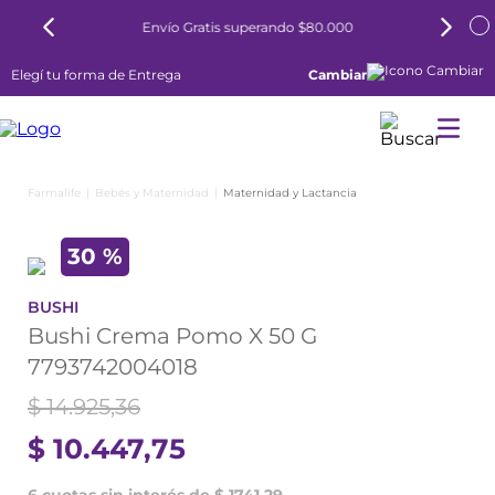
Envío Gratis superando $80.000
Elegí tu forma de Entrega
Cambiar
Bebés y Maternidad
Maternidad y Lactancia
30 %
BUSHI
Bushi Crema Pomo X 50 G
7793742004018
$
14
.
925
,
36
$
10
.
447
,
75