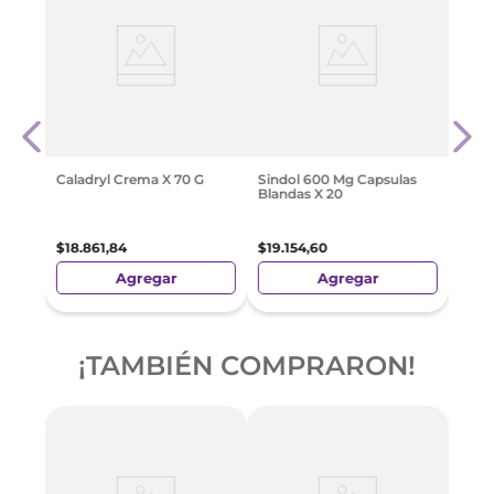
Evat
$
10
.
Caladryl Crema X 70 G
Sindol 600 Mg Capsulas
Blandas X 20
$
18
.
861
,
84
$
19
.
154
,
60
Agregar
Agregar
¡TAMBIÉN COMPRARON!