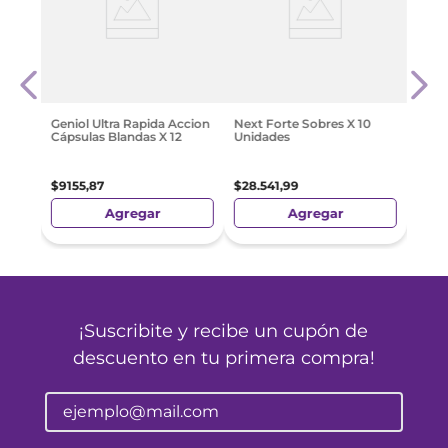
Anaf
Mg C
$
239
Geniol Ultra Rapida Accion
Next Forte Sobres X 10
Cápsulas Blandas X 12
Unidades
$
9155
,
87
$
28
.
541
,
99
Agregar
Agregar
¡Suscribite y recibe un cupón de
descuento en tu primera compra!