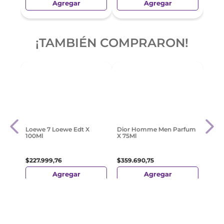
Agregar
Agregar
¡TAMBIÉN COMPRARON!
 X
Jean 
Inte
X 100
$
271
.
Loewe 7 Loewe Edt X
Dior Homme Men Parfum
100Ml
X 75Ml
$
227
.
999
,
76
$
359
.
690
,
75
Agregar
Agregar