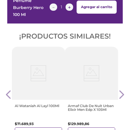
Perfume
－
＋
Agregar al carrito
Burberry Hero
100 Ml
¡PRODUCTOS SIMILARES!
en
Jean 
Elixi
$
28
Al Wataniah Al Layl 100Ml
Armaf Club De Nuit Urban
Elixir Men Edp X 105Ml
$
71
.
689
,
93
$
129
.
989
,
86