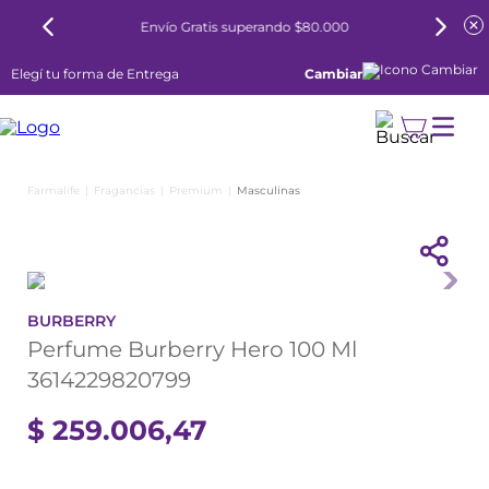
Envío Gratis superando $80.000
Elegí tu forma de Entrega
Cambiar
Fragancias
Premium
Masculinas
BURBERRY
Perfume Burberry Hero 100 Ml
3614229820799
$
259
.
006
,
47