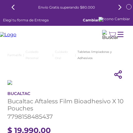
Envío Gratis superando $80.000
Elegí tu forma de Entrega
Cambiar
Cuidado
Cuidado
Tabletas limpiadoras y
Personal
Oral
Adhesivos
BUCALTAC
Bucaltac Aftaless Film Bioadhesivo X 10
Pouches
7798158485437
$
19
.
990
,
00