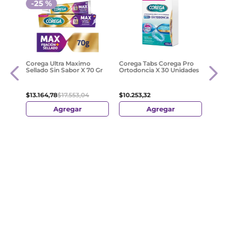
-
25 %
-
2
e
Ultr
Corega Ultra Maximo
Corega Tabs Corega Pro
t. 9
Adhe
Sellado Sin Sabor X 70 Gr
Ortodoncia X 30 Unidades
$
13
.
2
$
13
.
164
,
78
$
17
.
553
,
04
$
10
.
253
,
32
Agregar
Agregar
Precio sin Impuestos
Precio sin Impuestos
Preci
Nacionales:
$
10
.
879
,
98
Nacionales:
$
8473
,
82
Nacio
¡Suscribite y recibe un cupón de
descuento en tu primera compra!