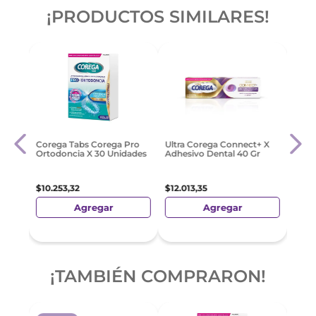
¡PRODUCTOS SIMILARES!
Dent
Corega Tabs Corega Pro
Ultra Corega Connect+ X
ray.
para 
Ortodoncia X 30 Unidades
Adhesivo Dental 40 Gr
g. S
$
10
.
$
10
.
253
,
32
$
12
.
013
,
35
Agregar
Agregar
¡TAMBIÉN COMPRARON!