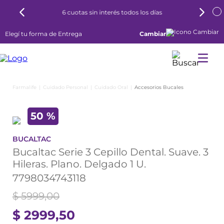
6 cuotas sin interés todos los días
Elegí tu forma de Entrega
Cambiar
Cuidado Personal
Cuidado Oral
Accesorios Bucales
50 %
BUCALTAC
Bucaltac Serie 3 Cepillo Dental. Suave. 3
Hileras. Plano. Delgado 1 U.
7798034743118
$
5999
,
00
$
2999
,
50