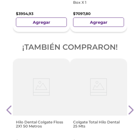
Box X 1
$
3954
,
93
$
7097
,
80
Agregar
Agregar
¡TAMBIÉN COMPRARON!
Caja
 Sin
Orto
tol
Box X
$
709
Hilo Dental Colgate Floss
Colgate Total Hilo Dental
2X1 50 Metros
25 Mts