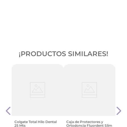
¡PRODUCTOS SIMILARES!
Palil
 Sin
Estu
tol
40 u
$
831
Colgate Total Hilo Dental
Caja de Protectores y
25 Mts
Ortodoncia Fluordent Slim