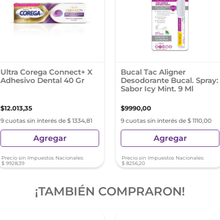
Ultra Corega Connect+ X
Bucal Tac Aligner
Adhesivo Dental 40 Gr
Desodorante Bucal. Spray:
Sabor Icy Mint. 9 Ml
$
12
.
013
,
35
$
9990
,
00
9 cuotas sin interés de $ 1334,81
9 cuotas sin interés de $ 1110,00
Agregar
Agregar
Precio sin Impuestos Nacionales:
Precio sin Impuestos Nacionales:
$
9928
,
39
$
8256
,
20
¡TAMBIÉN COMPRARON!