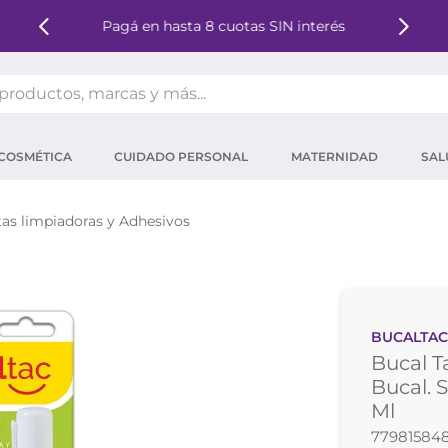
Pagá en hasta 8 cuotas SIN interés
oductos, marcas y más...
OS MÁS BUSCADOS
COSMÉTICA
CUIDADO PERSONAL
MATERNIDAD
SAL
ector solar
um
tas limpiadoras y Adhesivos
tina
mpoo
eina
BUCALTA
 micelar
Bucal 
ector
Bucal. 
Ml
ara pestañas
77981584