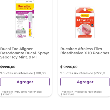
Bucal Tac Aligner
Bucaltac Aftaless Film
Desodorante Bucal. Spray:
Bioadhesivo X 10 Pouches
Sabor Icy Mint. 9 Ml
$
9990
,
00
$
19
.
990
,
00
9 cuotas sin interés de $ 1110,00
9 cuotas sin interés de $ 2221,11
Agregar
Agregar
Precio sin Impuestos Nacionales:
Precio sin Impuestos Nacionales:
$
8256
,
20
$
16
.
520
,
66