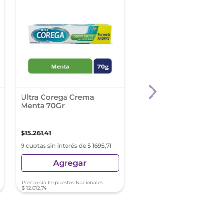
Ultra Corega Crema
Corega Tabs Tableta
Menta 70Gr
Limpiadoras 4en1 x 
unidades
$
15
.
261
,
41
$
9323
,
73
9 cuotas sin interés de $ 1695,71
9 cuotas sin interés de $ 10
Agregar
Agregar
Precio sin Impuestos Nacionales:
Precio sin Impuestos Nacionale
$
12
.
612
,
74
$
7705
,
56