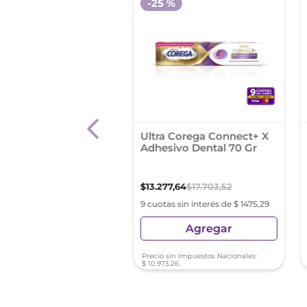
-
25 %
a Corega Crema
Ultra Corega Connect+ X
or 40Gr
Adhesivo Dental 70 Gr
42
,
64
$
13
.
277
,
64
$
17
.
703
,
52
s sin interés de $ 1149,18
9 cuotas sin interés de $ 1475,29
Agregar
Agregar
sin Impuestos Nacionales:
Precio sin Impuestos Nacionales:
64
$
10
.
973
,
26