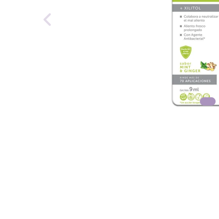
reti
roch