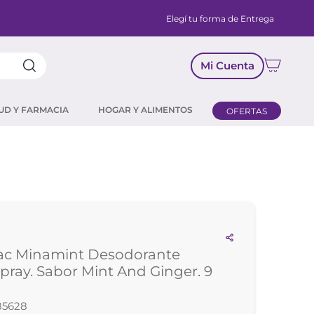
Elegí tu forma de Entrega
Mi Cuenta
UD Y FARMACIA
HOGAR Y ALIMENTOS
OFERTAS
C
Tac Minamint Desodorante
Spray. Sabor Mint And Ginger. 9
85628