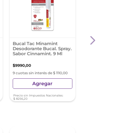
Bucal Tac Minamint
Dentifix Crema Adhe
Desodorante Bucal. Spray.
para Prótesis Dentale
Sabor Cinnamint. 9 Ml
g. Sabor menta
$
9990
,
00
$
10
.
499
,
00
9 cuotas sin interés de $ 1110,00
9 cuotas sin interés de $ 11
Agregar
Agregar
Precio sin Impuestos Nacionales:
Precio sin Impuestos Nacionale
$
8256
,
20
$
8676
,
86