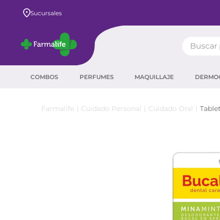
Envío GRATIS a todo el país desde $80.000
Sucursales
Buscar pr
TÉRMIN
COMBOS
PERFUMES
MAQUILLAJE
DERMO
prot
ser
Cuidado Personal
Cuidado Oral
Table
crea
sha
prot
agua
corr
másc