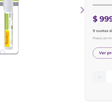
nol
e posay
$
99
9 cuotas s
Precio sin I
Ver p
－