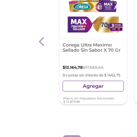
mint Desodorante
Corega Ultra Maximo
 Spray. Freshmint. 9
Sellado Sin Sabor X 70 Gr
0
,
00
$
13
.
164
,
78
$
17
.
553
,
04
s sin interés de $ 1110,00
9 cuotas sin interés de $ 1462,75
Agregar
Agregar
sin Impuestos Nacionales:
Precio sin Impuestos Nacionales:
20
$
10
.
879
,
98