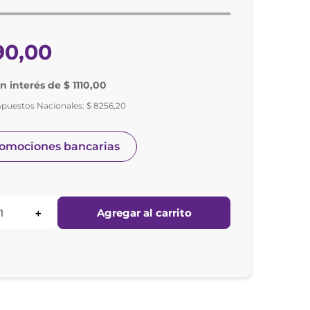
90
,
00
in interés de $ 1110,00
mpuestos Nacionales:
$
8256
,
20
romociones bancarias
Agregar al carrito
＋