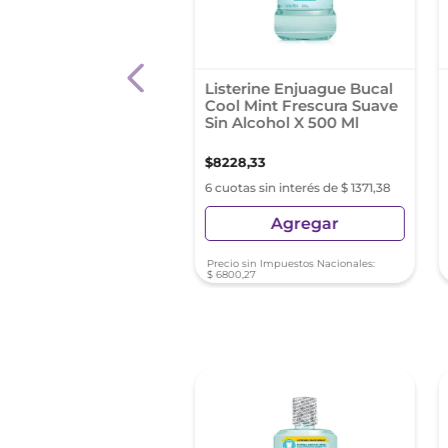
te Total 12 Clean
Listerine Enjuague Bucal
 500 Enjuage Bucal
Cool Mint Frescura Suave
Sin Alcohol X 500 Ml
,
83
$
8228
,
33
s sin interés de $ 1561,63
6 cuotas sin interés de $ 1371,38
Agregar
Agregar
sin Impuestos Nacionales:
Precio sin Impuestos Nacionales:
66
$
6800
,
27