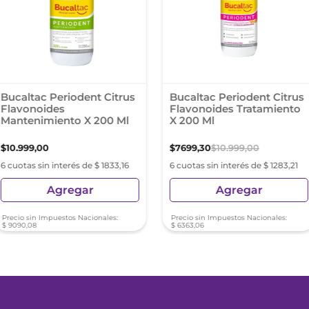
Bucaltac Periodent Citrus
Bucaltac Periodent Citrus
Flavonoides
Flavonoides Tratamiento
Mantenimiento X 200 Ml
X 200 Ml
$
10
.
999
,
00
$
7699
,
30
$
10
.
999
,
00
6 cuotas sin interés de $ 1833,16
6 cuotas sin interés de $ 1283,21
Agregar
Agregar
Precio sin Impuestos Nacionales:
Precio sin Impuestos Nacionales:
$
9090
,
08
$
6363
,
06