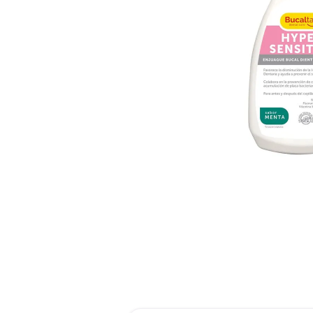
roch
des