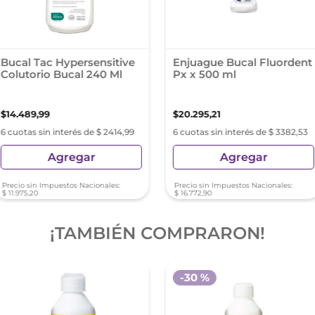
Bucal Tac Hypersensitive
Enjuague Bucal Fluordent
Colutorio Bucal 240 Ml
Px x 500 ml
$
14
.
489
,
99
$
20
.
295
,
21
6 cuotas sin interés de $ 2414,99
6 cuotas sin interés de $ 3382,53
Agregar
Agregar
Precio sin Impuestos Nacionales:
Precio sin Impuestos Nacionales:
$
11
.
975
,
20
$
16
.
772
,
90
¡TAMBIÉN COMPRARON!
-
30 %