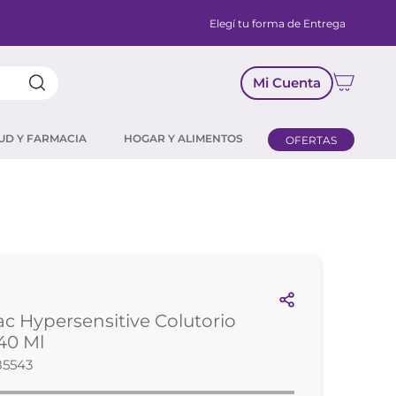
Elegí tu forma de Entrega
Mi Cuenta
UD Y FARMACIA
HOGAR Y ALIMENTOS
OFERTAS
C
ac Hypersensitive Colutorio
40 Ml
85543