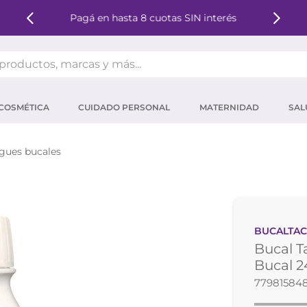
Pagá en hasta 8 cuotas SIN interés
oductos, marcas y más...
OS MÁS BUSCADOS
COSMÉTICA
CUIDADO PERSONAL
MATERNIDAD
SAL
ector solar
um
gues bucales
tina
mpoo
eina
BUCALTA
ector
Bucal T
 micelar
Bucal 2
77981584
ara pestañas