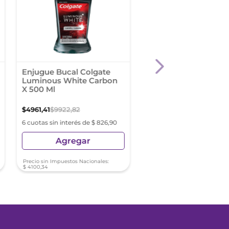
Enjugue Bucal Colgate
Bucal Tac Hypersensi
Luminous White Carbon
Colutorio Bucal 240 
X 500 Ml
$
4961
,
41
$
9922
,
82
$
14
.
489
,
99
6 cuotas sin interés de $ 826,90
6 cuotas sin interés de $ 2
Agregar
Agregar
Precio sin Impuestos Nacionales:
Precio sin Impuestos Nacionale
$
4100
,
34
$
11
.
975
,
20