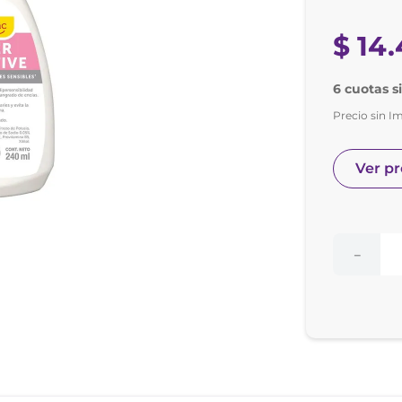
e posay
odorante
$
14
.
6 cuotas s
Precio sin I
Ver p
－