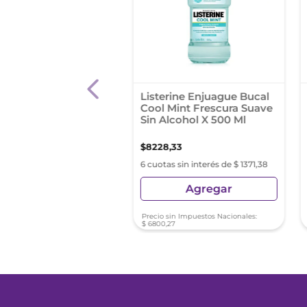
x Sensitive Enjuague
Listerine Enjuague Bucal
 X 400 Ml
Cool Mint Frescura Suave
Sin Alcohol X 500 Ml
54
,
73
$
8228
,
33
s sin interés de $ 2509,12
6 cuotas sin interés de $ 1371,38
Agregar
Agregar
sin Impuestos Nacionales:
Precio sin Impuestos Nacionales:
1
,
93
$
6800
,
27