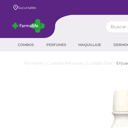
Envío GRATIS a todo el país desde $80.000
Sucursales
Buscar pr
TÉRMIN
COMBOS
PERFUMES
MAQUILLAJE
DERMO
prot
ser
Cuidado Personal
Cuidado Oral
Enjua
crea
sha
prot
corr
agua
másc