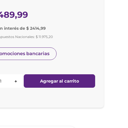
489
,
99
in interés de $ 2414,99
mpuestos Nacionales:
$
11
.
975
,
20
romociones bancarias
Agregar al carrito
＋