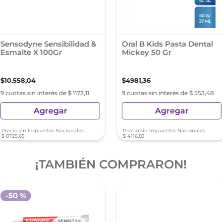
Sensodyne Sensibilidad &
Oral B Kids Pasta Dental
Esmalte X 100Gr
Mickey 50 Gr
$
10
.
558
,
04
$
4981
,
36
9 cuotas sin interés de $ 1173,11
9 cuotas sin interés de $ 553,48
Agregar
Agregar
Precio sin Impuestos Nacionales:
Precio sin Impuestos Nacionales:
$
8725
,
65
$
4116
,
83
¡TAMBIÉN COMPRARON!
-
50 %