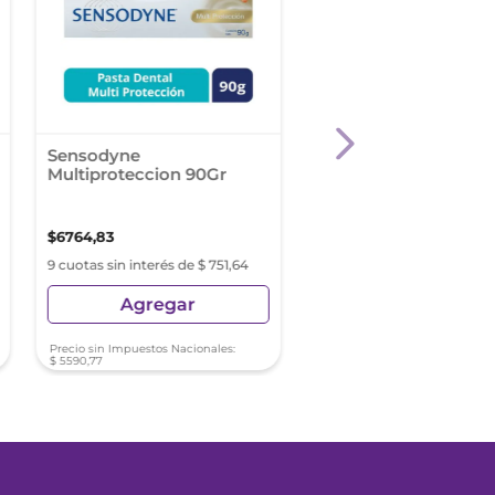
Sensodyne
Colgate Periograd 90
Multiproteccion 90Gr
Crema Dental
$
6764
,
83
$
10
.
559
,
82
9 cuotas sin interés de $ 751,64
9 cuotas sin interés de $ 117
Agregar
Agregar
Precio sin Impuestos Nacionales:
Precio sin Impuestos Nacionale
$
5590
,
77
$
8727
,
12