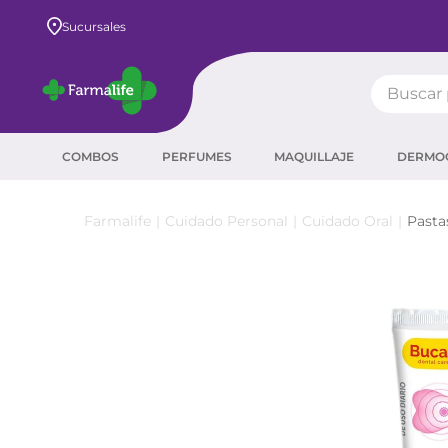
Envío GRATIS a todo el país desde $80.000
Sucursales
Buscar pr
TÉRMIN
COMBOS
PERFUMES
MAQUILLAJE
DERMO
prot
ser
Cuidado Personal
Cuidado Oral
Pasta
crea
sha
prot
corr
agua
másc