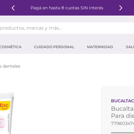
Pagá en hasta 8 cuotas SIN interés
oductos, marcas y más...
OS MÁS BUSCADOS
COSMÉTICA
CUIDADO PERSONAL
MATERNIDAD
SAL
ector solar
um
s dentales
tina
mpoo
eina
BUCALTA
ector
Bucalta
 micelar
Para di
77980347
ara pestañas