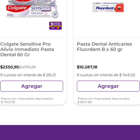
Colgate Sensitive Pro
Pasta Dental Anticaries
Alivio Inmediato Pasta
Fluordent B x 60 gr
Dental 60 Gr
$
2350
,
95
$
4701
,
91
$
10
.
287
,
18
9 cuotas sin interés de $ 261,21
9 cuotas sin interés de $ 1143,02
Agregar
Agregar
Precio sin Impuestos Nacionales:
Precio sin Impuestos Nacionales:
$
1942
,
93
$
8501
,
80