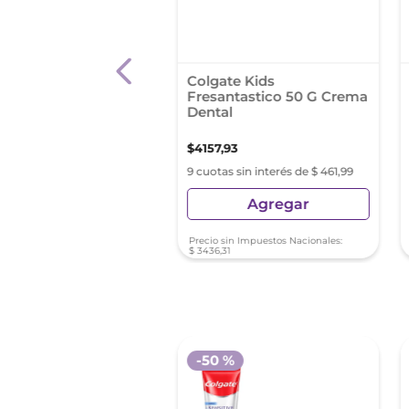
dontax Fluor 90Gr
Colgate Kids
Fresantastico 50 G Crema
Dental
4
,
23
$
4157
,
93
s sin interés de $ 961,58
9 cuotas sin interés de $ 461,99
Agregar
Agregar
sin Impuestos Nacionales:
Precio sin Impuestos Nacionales:
26
$
3436
,
31
-
50 %