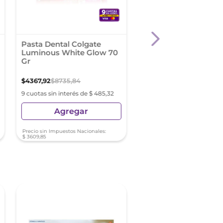
Pasta Dental Colgate
Fluordent Junior Gel
Luminous White Glow 70
Dental X 60 G
Gr
$
4367
,
92
$
8735
,
84
$
10
.
165
,
14
9 cuotas sin interés de $ 485,32
9 cuotas sin interés de $ 11
Agregar
Agregar
Precio sin Impuestos Nacionales:
Precio sin Impuestos Nacionale
$
3609
,
85
$
8400
,
94