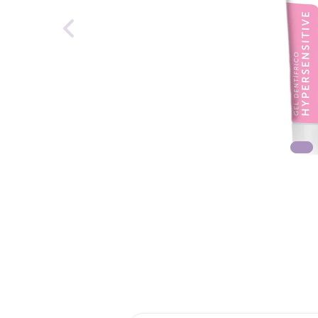
roch
des