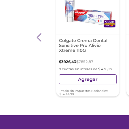
dontax Blanq. 116G
Colgate Crema Dental
Sensitive Pro Alivio
Xtreme 110G
09
,
90
$
3926
,
43
$
7852
,
87
s sin interés de $ 1201,10
9 cuotas sin interés de $ 436,27
Agregar
Agregar
sin Impuestos Nacionales:
Precio sin Impuestos Nacionales:
80
$
3244
,
98