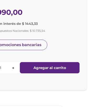
990
,
00
in interés de $ 1443,33
mpuestos Nacionales:
$
10
.
735
,
54
romociones bancarias
Agregar al carrito
＋