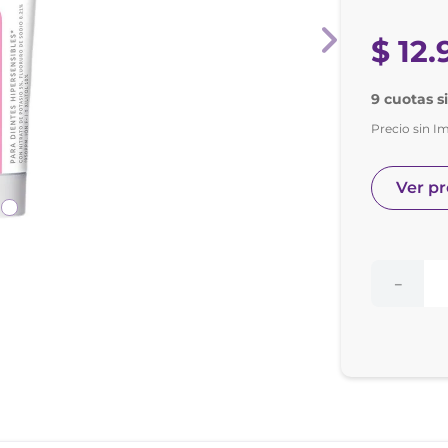
e posay
odorante
$
12
.
9 cuotas s
Precio sin I
Ver p
－