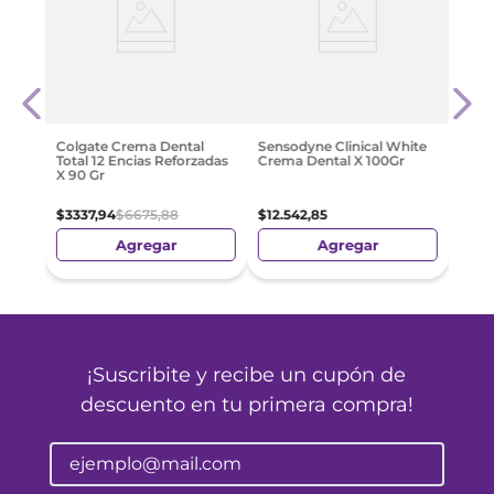
Oral 
reeze
Froz
Dent
75 M
$
76
Colgate Crema Dental
Sensodyne Clinical White
Total 12 Encias Reforzadas
Crema Dental X 100Gr
X 90 Gr
$
3337
,
94
$
6675
,
88
$
12
.
542
,
85
Agregar
Agregar
¡Suscribite y recibe un cupón de
descuento en tu primera compra!