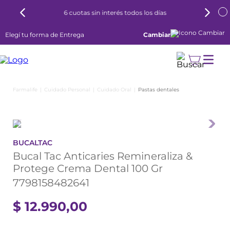
6 cuotas sin interés todos los días
Elegí tu forma de Entrega
Cambiar
Cuidado Personal
Cuidado Oral
Pastas dentales
BUCALTAC
Bucal Tac Anticaries Remineraliza &
Protege Crema Dental 100 Gr
7798158482641
$
12
.
990
,
00