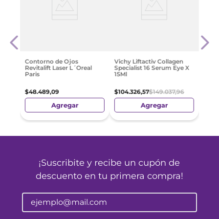
os
Pure
Gel 
$
43
.
Contorno de Ojos
Vichy Liftactiv Collagen
Revitalift Laser L´Oreal
Specialist 16 Serum Eye X
Paris
15Ml
$
48
.
489
,
09
$
104
.
326
,
57
$
149
.
037
,
96
Agregar
Agregar
¡Suscribite y recibe un cupón de
descuento en tu primera compra!