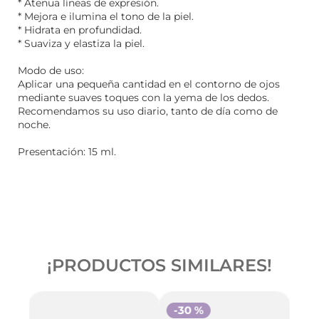
* Atenua líneas de expresión.
* Mejora e ilumina el tono de la piel.
* Hidrata en profundidad.
* Suaviza y elastiza la piel.
Modo de uso:
Aplicar una pequeña cantidad en el contorno de ojos
mediante suaves toques con la yema de los dedos.
Recomendamos su uso diario, tanto de día como de
noche.
Presentación: 15 ml.
¡PRODUCTOS SIMILARES!
-
30 %
-
2