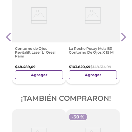
Cera
Para
X 14 
$
40
.
Contorno de Ojos
La Roche Posay Mela B3
Revitalift Laser L´Oreal
Contorno De Ojos X 15 Ml
Paris
$
48
.
489
,
09
$
103
.
820
,
49
$
148
.
314
,
99
Agregar
Agregar
¡TAMBIÉN COMPRARON!
-
30 %