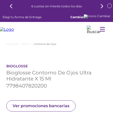
6 cuotas sin interés todos los días
Elegí tu forma de Entrega
Cambiar
Dermo
Contorno de Ojos
BIOGLOSSE
Bioglosse Contorno De Ojos Ultra
Hidratante X 15 Ml
7798407820200
Ver promociones bancarias