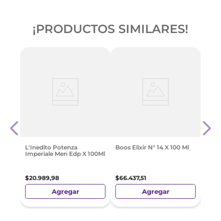
¡PRODUCTOS SIMILARES!
jer
Bros
100 
$
26
.
L'Inedito Potenza
Boos Elixir N° 14 X 100 Ml
Imperiale Men Edp X 100Ml
$
20
.
989
,
98
$
66
.
437
,
51
Agregar
Agregar