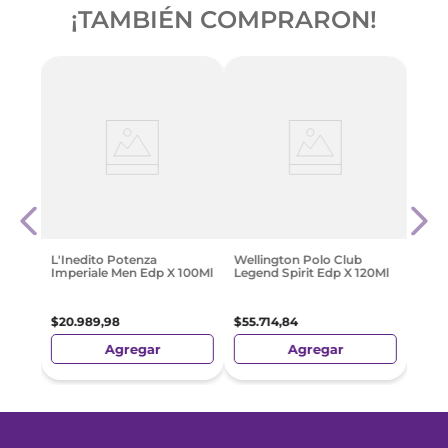
¡TAMBIÉN COMPRARON!
jer
Bros
100 
$
26
.
L'Inedito Potenza
Wellington Polo Club
Imperiale Men Edp X 100Ml
Legend Spirit Edp X 120Ml
$
20
.
989
,
98
$
55
.
714
,
84
Agregar
Agregar