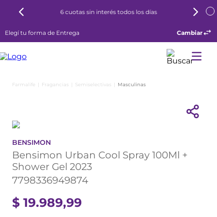
6 cuotas sin interés todos los días
Elegí tu forma de Entrega
Cambiar
Fragancias
Semiselectivas
Masculinas
BENSIMON
Bensimon Urban Cool Spray 100Ml +
Shower Gel 2023
7798336949874
$
19
.
989
,
99