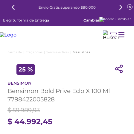
Envío Gratis superando $80.000
Elegí tu forma de Entrega
Cambiar
Fragancias
Semiselectivas
Masculinas
25 %
BENSIMON
Bensimon Bold Prive Edp X 100 Ml
7798422005828
$
59
.
989
,
93
$
44
.
992
,
45