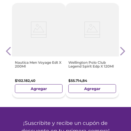
jer
Boos
100M
$
51
.
9
Nautica Men Voyage Edt X
Wellington Polo Club
200Ml
Legend Spirit Edp X 120Ml
$
102
.
182
,
40
$
55
.
714
,
84
Agregar
Agregar
¡Suscribite y recibe un cupón de