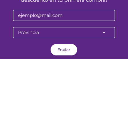
descuento en tu primera compra!
Provincia
Enviar
Pellegrini 645
Corrientes - Argentina
atencionalcliente@farmalife.com.ar
Categorías