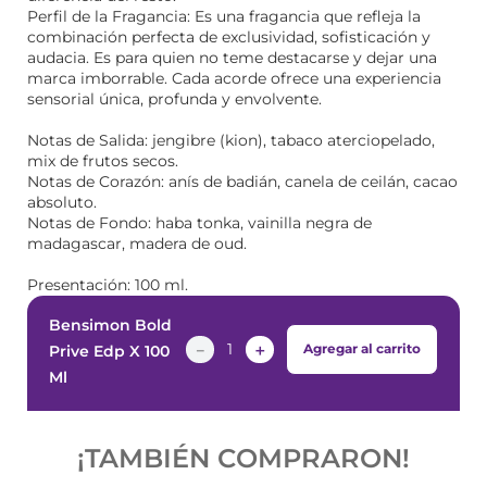
Perfil de la Fragancia: Es una fragancia que refleja la
combinación perfecta de exclusividad, sofisticación y
audacia. Es para quien no teme destacarse y dejar una
marca imborrable. Cada acorde ofrece una experiencia
sensorial única, profunda y envolvente.
Notas de Salida: jengibre (kion), tabaco aterciopelado,
mix de frutos secos.
Notas de Corazón: anís de badián, canela de ceilán, cacao
absoluto.
Notas de Fondo: haba tonka, vainilla negra de
madagascar, madera de oud.
Presentación: 100 ml.
Bensimon Bold
－
＋
Agregar al carrito
Prive Edp X 100
Ml
¡TAMBIÉN COMPRARON!