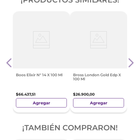
Para
Benet
90 M
$
46
.
Boos Elixir N° 14 X 100 Ml
Bross London Gold Edp X
100 Ml
$
66
.
437
,
51
$
26
.
900
,
00
Agregar
Agregar
¡TAMBIÉN COMPRARON!