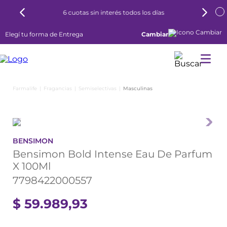
6 cuotas sin interés todos los días
Elegí tu forma de Entrega
Cambiar
Fragancias
Semiselectivas
Masculinas
BENSIMON
Bensimon Bold Intense Eau De Parfum
X 100Ml
7798422000557
$
59
.
989
,
93