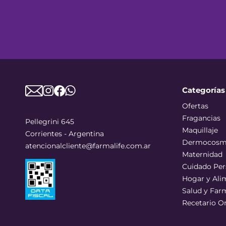
Categorías
Ofertas
Fragancias
Pellegrini 645
Maquillaje
Corrientes - Argentina
Dermocosm
atencionalcliente@farmalife.com.ar
Maternidad
Cuidado Per
Hogar y Ali
Salud y Far
Recetario O