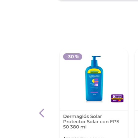
-
30 %
ian Fps 4 Aceite
Dermaglós Solar
y Bronceador X
Protector Solar con FPS
l
50 380 ml