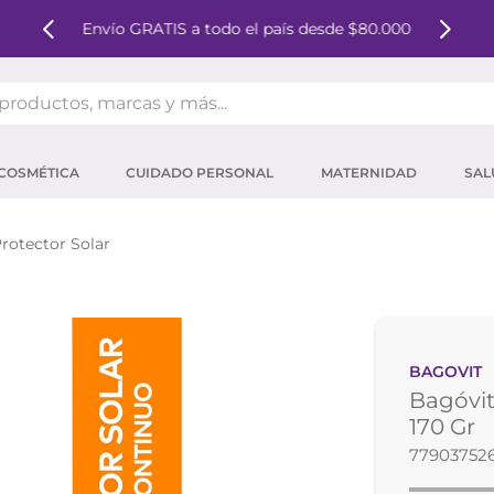
Envío GRATIS a todo el país desde $80.000
oductos, marcas y más...
OS MÁS BUSCADOS
COSMÉTICA
CUIDADO PERSONAL
MATERNIDAD
SAL
ector solar
um
rotector Solar
tina
mpoo
eina
BAGOVIT
 micelar
Bagóvit
ector
170 Gr
77903752
ara pestañas