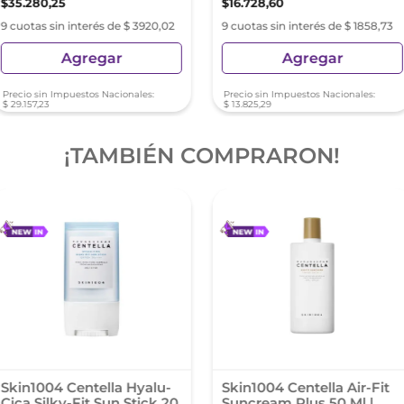
$
35
.
280
,
25
$
16
.
728
,
60
9 cuotas sin interés de $ 3920,02
9 cuotas sin interés de $ 1858,73
Agregar
Agregar
Precio sin Impuestos Nacionales:
Precio sin Impuestos Nacionales:
$
29
.
157
,
23
$
13
.
825
,
29
¡TAMBIÉN COMPRARON!
Skin1004 Centella Hyalu-
Skin1004 Centella Air-Fit
Cica Silky-Fit Sun Stick 20
Suncream Plus 50 Ml |