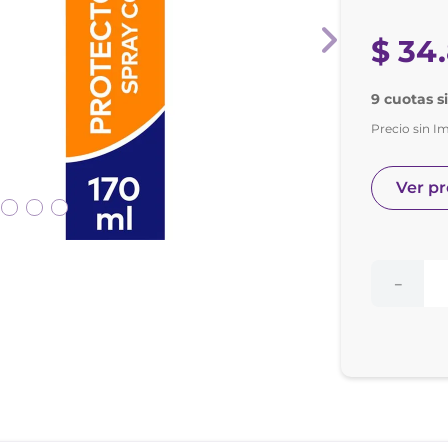
nol
e posay
$
34
.
9 cuotas s
Precio sin I
Ver p
－