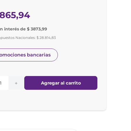
865
,
94
in interés de $ 3873,99
mpuestos Nacionales:
$
28
.
814
,
83
romociones bancarias
Agregar al carrito
＋