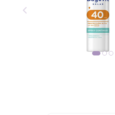
reti
roch