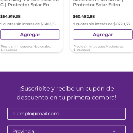
G | Protector Solar En
Protector Solar Filtro
Barra
Físico Con Suave Color
$
54
.
919
,
38
$
60
.
482
,
98
9 cuotas sin interés de $ 6102,15
9 cuotas sin interés de $ 6720,33
Agregar
Agregar
Precio sin Impuestos Nacionales:
Precio sin Impuestos Nacionales:
$
45
.
387
,
92
$
49
.
985
,
93
¡Suscribite y recibe un cupón de
descuento en tu primera compra!
Provincia