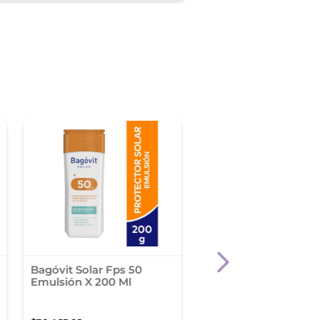
-
25 %
Bagóvit Solar Fps 50
Hawaiian Tropic Loc
Emulsión X 200 Ml
Facial Hydration Fps
50Ml