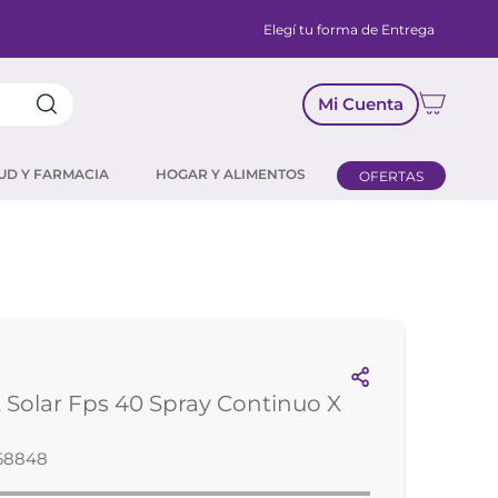
Pagá en hasta 8 cuotas SIN interés
10% OFF + 
Elegí tu forma de Entrega
Mi Cuenta
UD Y FARMACIA
HOGAR Y ALIMENTOS
OFERTAS
 Solar Fps 40 Spray Continuo X
68848