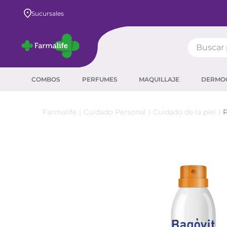
Sucursales
Buscar pr
TÉRMIN
COMBOS
PERFUMES
MAQUILLAJE
DERMO
prot
ser
Cuidado Personal
Cuidado de la piel
P
crea
sha
prot
agua
corr
másc