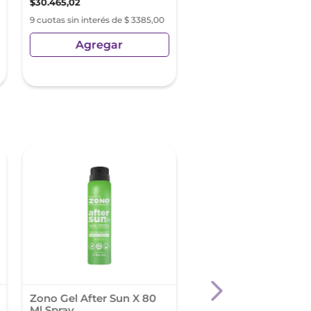
$
30
.
465
,
02
$
23
.
454
,
10
$
31
.
272
,
14
9 cuotas sin interés de $ 3385,00
9 cuotas sin interés de $ 2
Agregar
Agregar
Precio sin Impuestos Nacionale
$
19
.
383
,
55
Zono Gel After Sun X 80
Neutrogena Protecto
Ml Spray
Solar Sun Fresh Fps 