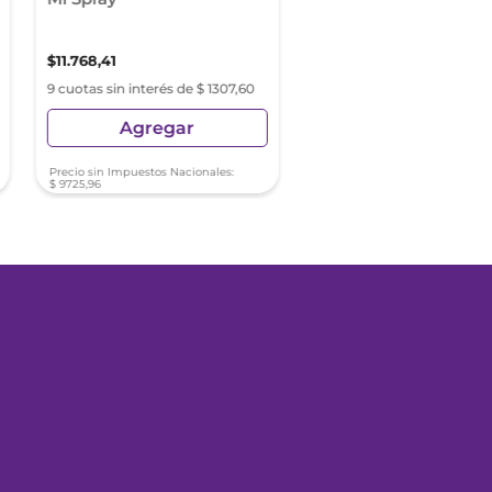
Spray X 180 Ml
$
11
.
768
,
41
$
37
.
550
,
81
9 cuotas sin interés de $ 1307,60
9 cuotas sin interés de $ 41
Agregar
Agregar
Precio sin Impuestos Nacionales:
Precio sin Impuestos Nacionale
$
9725
,
96
$
31
.
033
,
73