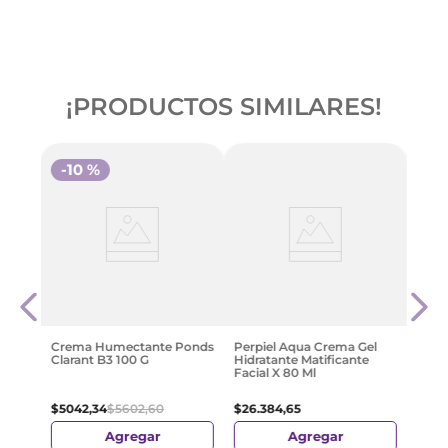
¡PRODUCTOS SIMILARES!
-
10 %
-
3
Seru
t con
Nive
Trat
Anti
$
24
.
Crema Humectante Ponds
Perpiel Aqua Crema Gel
Clarant B3 100 G
Hidratante Matificante
Facial X 80 Ml
$
5042
,
34
$
5602
,
60
$
26
.
384
,
65
Agregar
Agregar