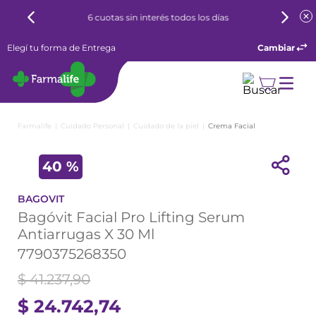
6 cuotas sin interés todos los días
Elegí tu forma de Entrega
Cambiar
Cuidado Personal
Cuidado de la piel
Crema Facial
40 %
BAGOVIT
Bagóvit Facial Pro Lifting Serum
Antiarrugas X 30 Ml
7790375268350
$
41
.
237
,
90
$
24
.
742
,
74