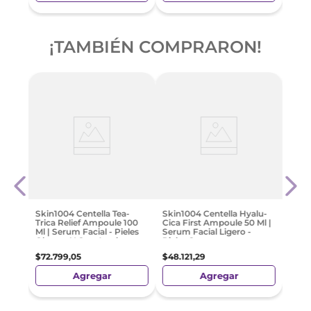
¡TAMBIÉN COMPRARON!
Gel 
Manc
L'Oré
$
43
.
Skin1004 Centella Tea-
Skin1004 Centella Hyalu-
Trica Relief Ampoule 100
Cica First Ampoule 50 Ml |
Ml | Serum Facial - Pieles
Serum Facial Ligero -
Oleosas Y Con Acné
Pieles Secas
$
72
.
799
,
05
$
48
.
121
,
29
Agregar
Agregar