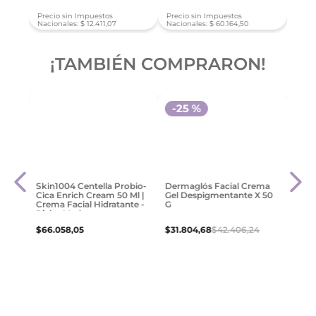
Precio sin Impuestos
Precio sin Impuestos
Preci
Nacionales:
$
12
.
411
,
07
Nacionales:
$
60
.
164
,
50
Nacio
¡TAMBIÉN COMPRARON!
-
25 %
Skin1004 Centella Probio-
Dermaglós Facial Crema
Neut
t con
Cica Enrich Cream 50 Ml |
Gel Despigmentante X 50
Inte
Crema Facial Hidratante -
G
Crem
Pieles Maduras
$
66
.
058
,
05
$
31
.
804
,
68
$
42
.
406
,
24
$
13
.
2
Agregar
Agregar
Precio sin Impuestos
Precio sin Impuestos
Preci
Nacionales:
$
54
.
593
,
43
Nacionales:
$
26
.
284
,
86
Nacio