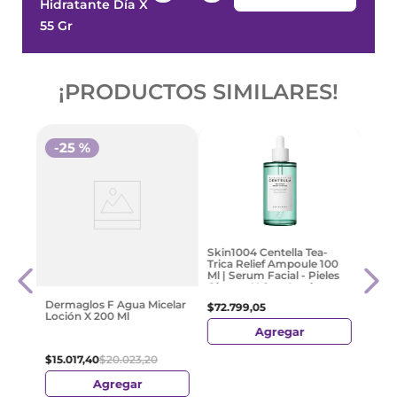
Hidratante Día X
55 Gr
¡PRODUCTOS SIMILARES!
-
25 %
Skin
Skin1004 Centella Tea-
Cica 
Trica Relief Ampoule 100
Serum
Ml | Serum Facial - Pieles
Piele
Oleosas Y Con Acné
$
48
.
Dermaglos F Agua Micelar
$
72
.
799
,
05
Loción X 200 Ml
Agregar
$
15
.
017
,
40
$
20
.
023
,
20
Agregar