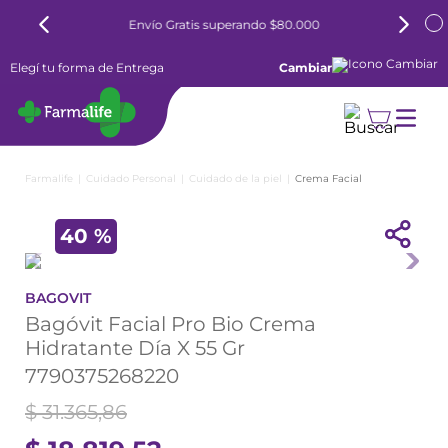
Envío Gratis superando $80.000
Elegí tu forma de Entrega
Cambiar
Cuidado Personal
Cuidado de la piel
Crema Facial
40 %
BAGOVIT
Bagóvit Facial Pro Bio Crema
Hidratante Día X 55 Gr
7790375268220
$
31
.
365
,
86