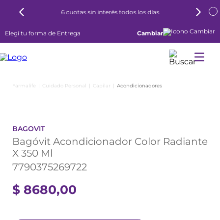
6 cuotas sin interés todos los días
Elegí tu forma de Entrega
Cambiar
Cuidado Personal
Capilar
Acondicionadores
BAGOVIT
Bagóvit Acondicionador Color Radiante
X 350 Ml
7790375269722
$
8680
,
00