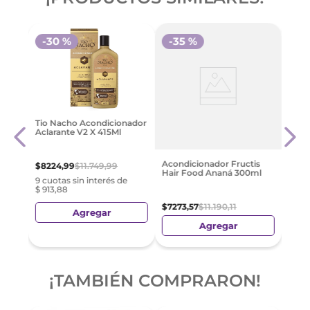
-
30 %
-
35 %
is
Acon
Tio Nacho Acondicionador
l
Lumi
Aclarante V2 X 415Ml
$
349
Acondicionador Fructis
$
8224
,
99
$
11
.
749
,
99
Hair Food Ananá 300ml
9 cuotas sin interés de
$ 913,88
$
7273
,
57
$
11
.
190
,
11
Agregar
Agregar
¡TAMBIÉN COMPRARON!