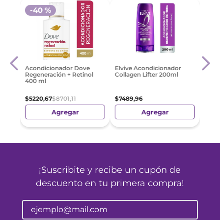
-
40 %
-
3
 Óleo
Acon
Acondicionador Dove
Elvive Acondicionador
Glyc
Regeneración + Retinol
Collagen Lifter 200ml
400 ml
$
811
$
5220
,
67
$
8701
,
11
$
7489
,
96
Agregar
Agregar
¡Suscribite y recibe un cupón de
descuento en tu primera compra!