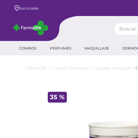
Envío GRATIS a todo el país desde $80.000
Sucursales
Buscar pr
TÉRMIN
COMBOS
PERFUMES
MAQUILLAJE
DERMO
prot
ser
Cuidado Personal
Cuidado de la piel
C
crea
sha
35 %
prot
agua
corr
masc