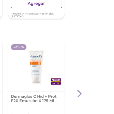
Agregar
Agregar
Precio sin Impuestos Nacionales:
Precio sin Impuestos Nacionale
$
6737
,
40
$
6840
,
22
-
25 %
Dermaglos C Hid + Prot
Perpiel Absorcion
F20 Emulsión X 175 Ml
Inmediata
Emuls.C/Fragancia X
200G