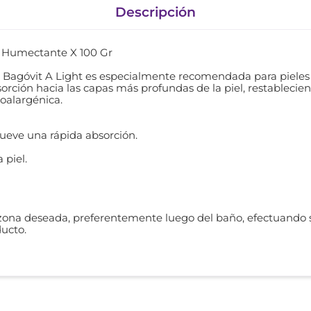
Descripción
a Humectante X 100 Gr
Bagóvit A Light es especialmente recomendada para pieles 
rción hacia las capas más profundas de la piel, restableciend
oalargénica.
ueve una rápida absorción.
 piel.
 zona deseada, preferentemente luego del baño, efectuando s
ducto.