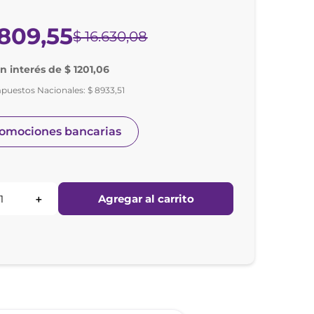
809
,
55
$
16
.
630
,
08
in interés de $ 1201,06
mpuestos Nacionales:
$
8933
,
51
romociones bancarias
Agregar al carrito
＋