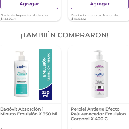
Agregar
Agregar
Precio sin Impuestos Nacionales:
Precio sin Impuestos Nacionales:
$
12
.
520
,
74
$
10
.
129
,
12
¡TAMBIÉN COMPRARON!
Bagóvit Absorción 1
Perpiel Antiage Efecto
Minuto Emulsión X 350 Ml
Rejuvenecedor Emulsion
Corporal X 400 G