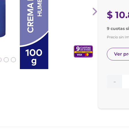
nol
ura
$
10
.
9 cuotas s
Precio sin I
Ver p
－