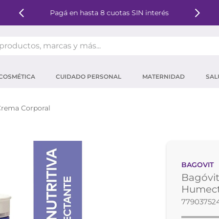
Pagá en hasta 8 cuotas SIN interés
oductos, marcas y más...
OS MÁS BUSCADOS
COSMÉTICA
CUIDADO PERSONAL
MATERNIDAD
SAL
ector solar
um
rema Corporal
tina
mpoo
eina
BAGOVIT
 micelar
Bagóvit
ector
Humect
77903752
ara pestañas