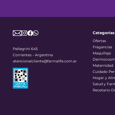
Categorías
Ofertas
Fragancias
Pellegrini 645
Maquillaje
Corrientes - Argentina
Dermocosm
atencionalcliente@farmalife.com.ar
Maternidad
Cuidado Per
Hogar y Ali
Salud y Far
Recetario O