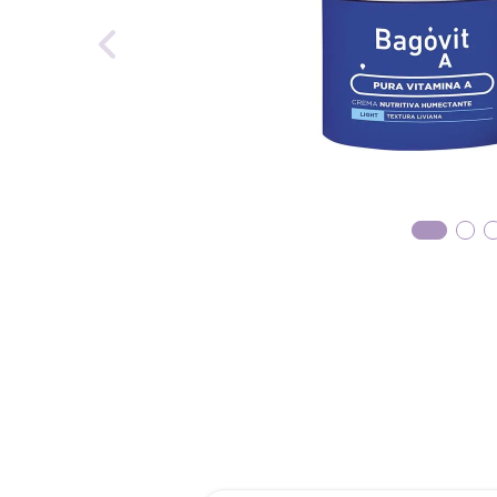
reti
tint