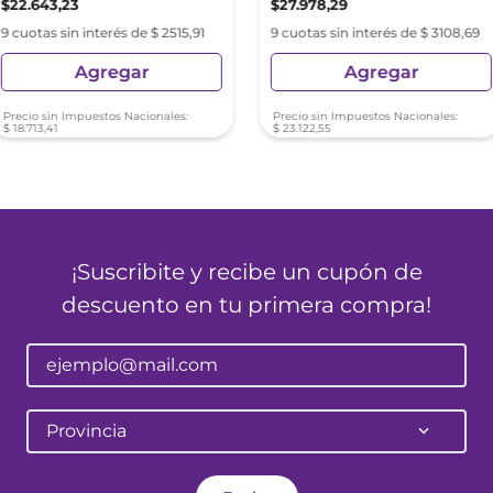
$
22
.
643
,
23
$
27
.
978
,
29
9 cuotas sin interés de $ 2515,91
9 cuotas sin interés de $ 3108,69
Agregar
Agregar
Precio sin Impuestos Nacionales:
Precio sin Impuestos Nacionales:
$
18
.
713
,
41
$
23
.
122
,
55
¡Suscribite y recibe un cupón de
descuento en tu primera compra!
Provincia