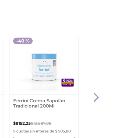
-
40 %
Ferrini Crema Sapolán
Neutrogena Boby Ca
Tradicional 200Ml
Hidra&Repar 200 Cre
$
8152
,
25
$
13
.
587
,
09
$
8276
,
67
9 cuotas sin interés de $ 905,80
9 cuotas sin interés de $ 91