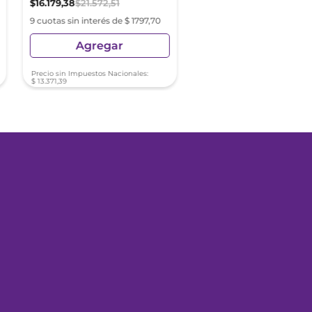
$
16
.
179
,
38
$
21
.
572
,
51
$
19
.
759
,
61
9 cuotas sin interés de $ 1797,70
9 cuotas sin interés de $ 21
Agregar
Agregar
Precio sin Impuestos Nacionales:
Precio sin Impuestos Nacionale
$
13
.
371
,
39
$
16
.
330
,
26