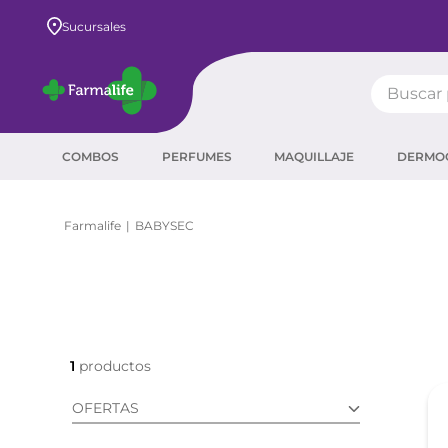
Sucursales
Buscar pr
TÉRMIN
COMBOS
PERFUMES
MAQUILLAJE
DERMO
prot
ser
BABYSEC
crea
sha
prot
corr
1
agua
OFERTAS
másc