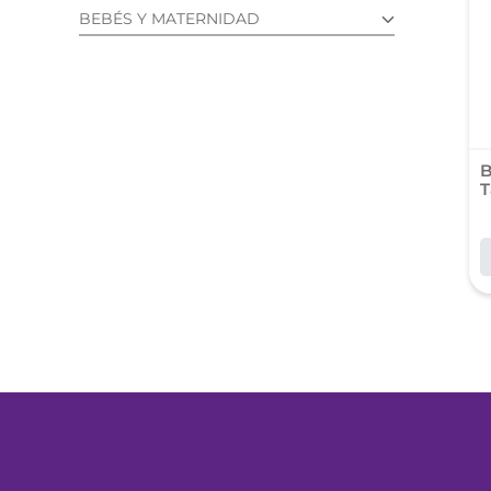
roch
BEBÉS Y MATERNIDAD
des
HIGIENE DEL BEBÉ (1)
B
T