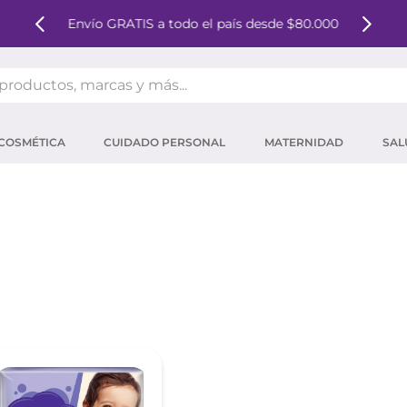
Envío GRATIS a todo el país desde $80.000
oductos, marcas y más...
OS MÁS BUSCADOS
COSMÉTICA
CUIDADO PERSONAL
MATERNIDAD
SAL
ector solar
um
tina
mpoo
eina
ector
 micelar
ara pestañas