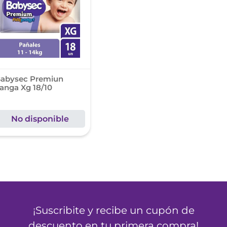
e posay
odorante
abysec Premiun
anga Xg 18/10
No disponible
¡Suscribite y recibe un cupón de
descuento en tu primera compra!