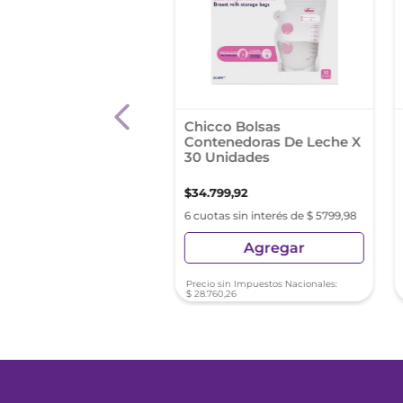
a Mamadera Natural
Chicco Bolsas
rada X 250 T/Silicona
Contenedoras De Leche X
30 Unidades
3
,
46
$
34
.
799
,
92
s sin interés de $ 1170,57
6 cuotas sin interés de $ 5799,98
Agregar
Agregar
sin Impuestos Nacionales:
Precio sin Impuestos Nacionales:
51
$
28
.
760
,
26