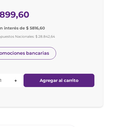
899
,
60
in interés de $ 5816,60
mpuestos Nacionales:
$
28
.
842
,
64
romociones bancarias
Agregar al carrito
＋