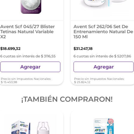
Avent Scf 045/27 Blister
Avent Scf 262/06 Set De
Tetinas Natural Variable
Entrenamiento Natural De
X2
150 Ml
$
18
.
699
,
32
$
31
.
247
,
18
6 cuotas sin interés de $ 3116,55
6 cuotas sin interés de $ 5207,86
Agregar
Agregar
Precio sin Impuestos Nacionales:
Precio sin Impuestos Nacionales:
$
15
.
453
,
98
$
25
.
824
,
12
¡TAMBIÉN COMPRARON!