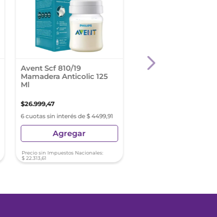
Avent Scf 810/19
Avent Scf 631/27 Blis
Mamadera Anticolic 125
Tetinas Fluir Muy Le
Ml
0M+ 1
$
26
.
999
,
47
$
15
.
999
,
27
6 cuotas sin interés de $ 4499,91
6 cuotas sin interés de $ 2
Agregar
Agregar
Precio sin Impuestos Nacionales:
Precio sin Impuestos Nacionale
$
22
.
313
,
61
$
13
.
222
,
54