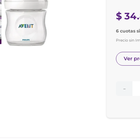
nol
ura
$
34
.
6 cuotas s
Precio sin I
Ver p
－