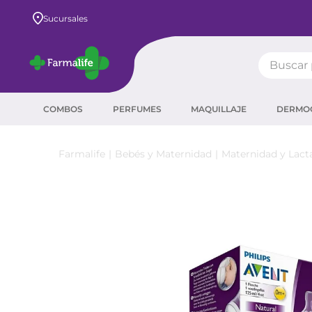
Envío GRATIS a todo el país desde $80.000
Sucursales
Buscar pr
TÉRMIN
COMBOS
PERFUMES
MAQUILLAJE
DERMO
prot
ser
Bebés y Maternidad
Maternidad y Lact
crea
sha
prot
agua
corr
masc