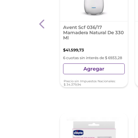
 Scf 631/27 Blister
Avent Scf 036/17
as Fluir Muy Lenta
Mamadera Natural De 330
1
Ml
9
,
27
$
41
.
599
,
73
as sin interés de $ 2666,54
6 cuotas sin interés de $ 6933,28
Agregar
Agregar
sin Impuestos Nacionales:
Precio sin Impuestos Nacionales:
2
,
54
$
34
.
379
,
94