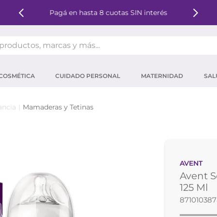
Pagá en hasta 8 cuotas SIN interés
oductos, marcas y más...
OS MÁS BUSCADOS
COSMÉTICA
CUIDADO PERSONAL
MATERNIDAD
SAL
ector solar
um
ancia
Mamaderas y Tetinas
tina
mpoo
eina
AVENT
 micelar
Avent S
ector
125 Ml
871010387
ara pestañas