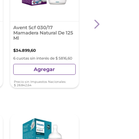
Avent Scf 030/17
Avent Classic 2 Tetin
Mamadera Natural De 125
Silicona Flujo Rápido
Ml
6M+
$
34
.
899
,
60
$
15
.
999
,
27
6 cuotas sin interés de $ 5816,60
6 cuotas sin interés de $ 2
Agregar
Agregar
Precio sin Impuestos Nacionales:
Precio sin Impuestos Nacionale
$
28
.
842
,
64
$
13
.
222
,
54