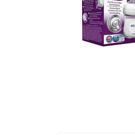
reti
tint