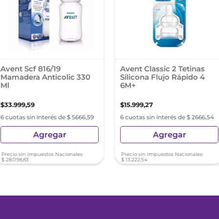
Avent Scf 816/19
Avent Classic 2 Tetinas
Mamadera Anticolic 330
Silicona Flujo Rápido 4
Ml
6M+
$
33
.
999
,
59
$
15
.
999
,
27
6 cuotas sin interés de $ 5666,59
6 cuotas sin interés de $ 2666,54
Agregar
Agregar
Precio sin Impuestos Nacionales:
Precio sin Impuestos Nacionales:
$
28
.
098
,
83
$
13
.
222
,
54