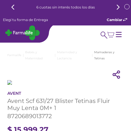
6 cuotas sin interés todos los días
Elegí tu forma de Entrega
Cambiar
Bebés y
Maternidad y
Mamaderas y
Maternidad
Lactancia
Tetinas
AVENT
Avent Scf 631/27 Blister Tetinas Fluir
Muy Lenta 0M+ 1
8720689013772
$
15
.
999
,
27