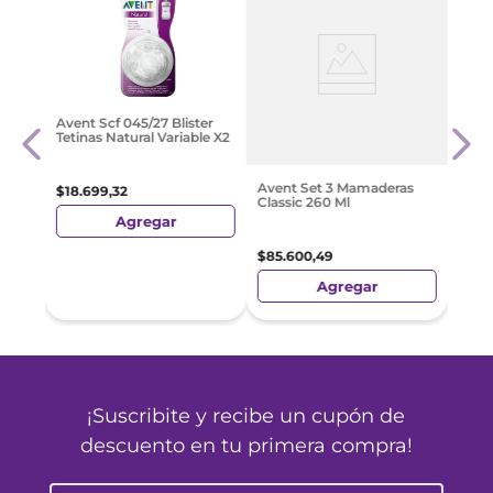
al
Avent
Avent Scf 045/27 Blister
cona
Silic
Tetinas Natural Variable X2
6M+
$
15
.
Avent Set 3 Mamaderas
$
18
.
699
,
32
Classic 260 Ml
Agregar
$
85
.
600
,
49
Agregar
¡Suscribite y recibe un cupón de
descuento en tu primera compra!