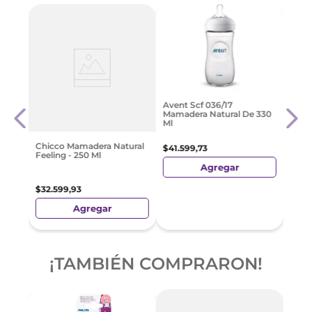
al
Avent
Avent Scf 036/17
cona
Tetin
Mamadera Natural De 330
Ml
$
18
.
Chicco Mamadera Natural
$
41
.
599
,
73
Feeling - 250 Ml
Agregar
$
32
.
599
,
93
Agregar
¡TAMBIÉN COMPRARON!