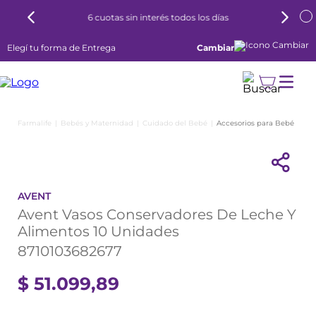
6 cuotas sin interés todos los días
Elegí tu forma de Entrega
Cambiar
Bebés y Maternidad
Cuidado del Bebé
Accesorios para Bebé
AVENT
Avent Vasos Conservadores De Leche Y
Alimentos 10 Unidades
8710103682677
$
51
.
099
,
89