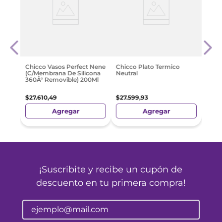
Dos
Aven
Sip 
$
24
.
Chicco Vasos Perfect Nene
Chicco Plato Termico
(C/Membrana De Silicona
Neutral
360Â° Removible) 200Ml
+12M
$
27
.
610
,
49
$
27
.
599
,
93
Agregar
Agregar
¡Suscribite y recibe un cupón de
descuento en tu primera compra!