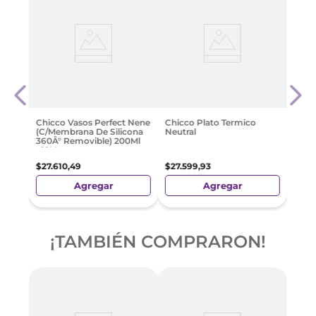
Dos
Aven
Sip 
$
24
.
Chicco Vasos Perfect Nene
Chicco Plato Termico
(C/Membrana De Silicona
Neutral
360Â° Removible) 200Ml
+12M
$
27
.
610
,
49
$
27
.
599
,
93
Agregar
Agregar
¡TAMBIÉN COMPRARON!