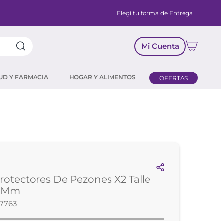
Elegí tu forma de Entrega
Mi Cuenta
UD Y FARMACIA
HOGAR Y ALIMENTOS
OFERTAS
rotectores De Pezones X2 Talle
15Mm
07763