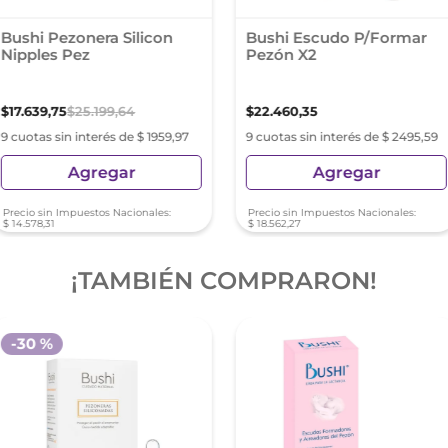
Bushi Pezonera Silicon
Bushi Escudo P/Formar
Nipples Pez
Pezón X2
$
17
.
639
,
75
$
25
.
199
,
64
$
22
.
460
,
35
9 cuotas sin interés de $ 1959,97
9 cuotas sin interés de $ 2495,59
Agregar
Agregar
Precio sin Impuestos Nacionales:
Precio sin Impuestos Nacionales:
$
14
.
578
,
31
$
18
.
562
,
27
¡TAMBIÉN COMPRARON!
-
30 %