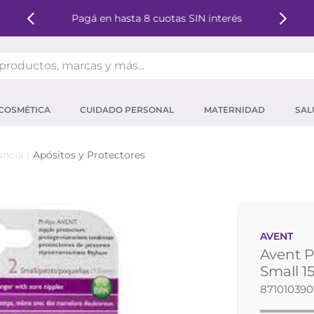
Pagá en hasta 8 cuotas SIN interés
oductos, marcas y más...
OS MÁS BUSCADOS
COSMÉTICA
CUIDADO PERSONAL
MATERNIDAD
SAL
ector solar
um
ancia
Apósitos y Protectores
tina
mpoo
eina
AVENT
 micelar
Avent P
ector
Small 
87101039
ara pestañas