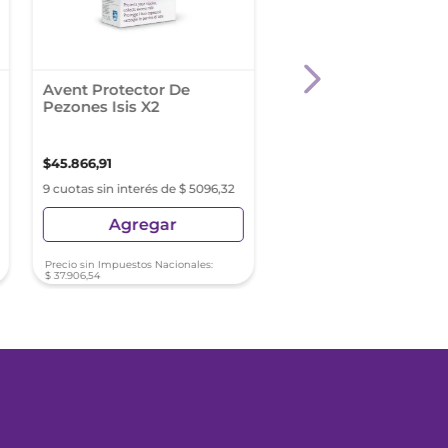
Avent Protector De
Avent Protectores D
Pezones Isis X2
Pezones X2 Talle Sma
15Mm
$
45
.
866
,
91
$
26
.
999
,
47
9 cuotas sin interés de $ 5096,32
9 cuotas sin interés de $ 2
Agregar
Agregar
Precio sin Impuestos Nacionales:
Precio sin Impuestos Nacionale
$
37
.
906
,
54
$
22
.
313
,
61