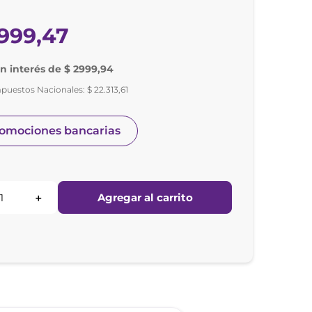
999
,
47
in interés de $ 2999,94
mpuestos Nacionales:
$
22
.
313
,
61
romociones bancarias
Agregar al carrito
＋