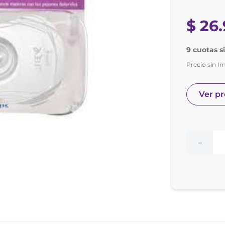
nol
e posay
$
26
.
9 cuotas s
Precio sin I
Ver p
－