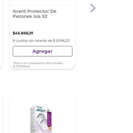
Avent Protector De
Avent Protectores D
Pezones Isis X2
Pezones X2 Talle Sma
15Mm
$
45
.
866
,
91
$
26
.
999
,
47
9 cuotas sin interés de $ 5096,32
9 cuotas sin interés de $ 2
Agregar
Agregar
Precio sin Impuestos Nacionales:
Precio sin Impuestos Nacionale
$
37
.
906
,
54
$
22
.
313
,
61