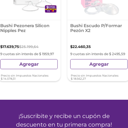
Bushi Pezonera Silicon
Bushi Escudo P/Formar
Nipples Pez
Pezón X2
$
17
.
639
,
75
$
25
.
199
,
64
$
22
.
460
,
35
9 cuotas sin interés de $ 1959,97
9 cuotas sin interés de $ 2495,59
Agregar
Agregar
Precio sin Impuestos Nacionales:
Precio sin Impuestos Nacionales:
$
14
.
578
,
31
$
18
.
562
,
27
¡Suscribite y recibe un cupón de
descuento en tu primera compra!