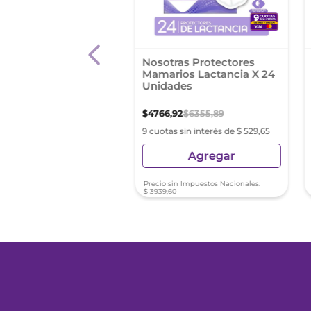
din Apositos
Nosotras Protectores
tinencia Fuerte (Con
Mamarios Lactancia X 24
 Adhesiva) X10 Gde.
Unidades
,
42
$
4766
,
92
$
6355
,
89
as sin interés de $ 334,82
9 cuotas sin interés de $ 529,65
Agregar
Agregar
sin Impuestos Nacionales:
Precio sin Impuestos Nacionales:
43
$
3939
,
60