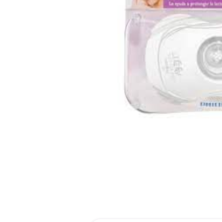
reti
roch