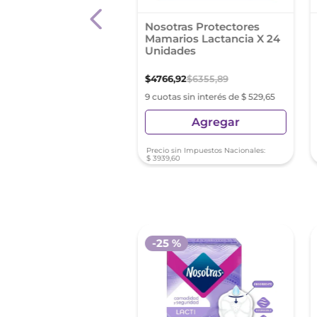
din Apositos
Nosotras Protectores
tinencia Fuerte (Con
Mamarios Lactancia X 24
 Adhesiva) X10 Gde.
Unidades
,
42
$
4766
,
92
$
6355
,
89
as sin interés de $ 334,82
9 cuotas sin interés de $ 529,65
Agregar
Agregar
sin Impuestos Nacionales:
Precio sin Impuestos Nacionales:
43
$
3939
,
60
-
25 %