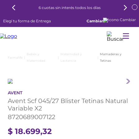
6 cuotas sin interés todos los días
Elegí tu forma de Entrega
Cambiar
Bebés y
Maternidad y
Mamaderas y
Maternidad
Lactancia
Tetinas
AVENT
Avent Scf 045/27 Blister Tetinas Natural
Variable X2
8720689007122
$
18
.
699
,
32