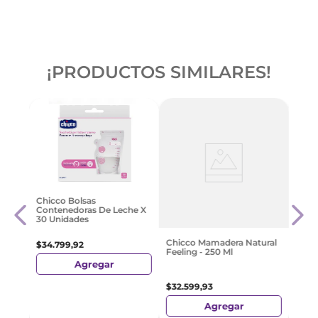
¡PRODUCTOS SIMILARES!
al
Aven
Chicco Bolsas
Class
Contenedoras De Leche X
30 Unidades
$
85
.
Chicco Mamadera Natural
$
34
.
799
,
92
Feeling - 250 Ml
Agregar
$
32
.
599
,
93
Agregar