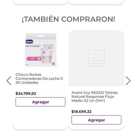
¡TAMBIÉN COMPRARON!
al
Chic
Chicco Bolsas
cona
Feeli
Contenedoras De Leche X
30 Unidades
$
32
.
Avent Scy 963/02 Tetinas
$
34
.
799
,
92
Natural Response Flujo
Medio X2 Un (1M+)
Agregar
$
18
.
699
,
32
Agregar