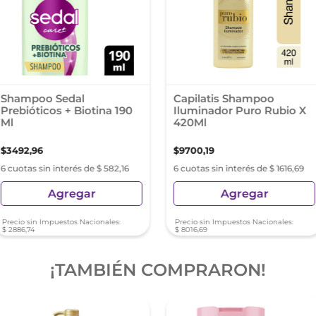
Shampoo Sedal
Capilatis Shampoo
Prebióticos + Biotina 190
Iluminador Puro Rubio X
Ml
420Ml
$
3492
,
96
$
9700
,
19
6 cuotas sin interés de $ 582,16
6 cuotas sin interés de $ 1616,69
Agregar
Agregar
Precio sin Impuestos Nacionales:
Precio sin Impuestos Nacionales:
$
2886
,
74
$
8016
,
69
¡TAMBIÉN COMPRARON!