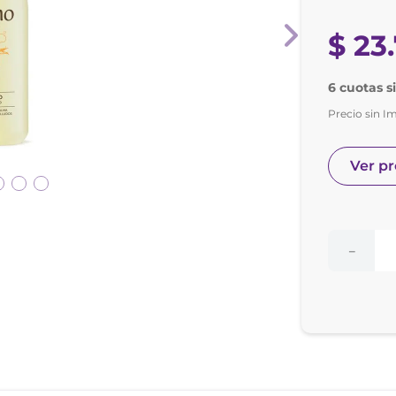
nol
ura
$
23
.
6 cuotas s
Precio sin I
Ver p
－