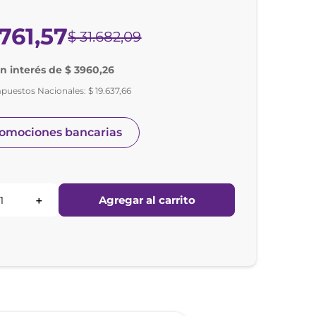
761
,
57
$
31
.
682
,
09
in interés de $ 3960,26
mpuestos Nacionales:
$
19
.
637
,
66
romociones bancarias
Agregar al carrito
＋