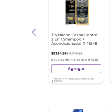
poo Anticaspa Clear
Tio Nacho Caspa Control
 Control 200 Ml
2 En 1 Shampoo +
Acondicionador X 415Ml
,
49
$
8224
,
99
$
11
.
749
,
99
as sin interés de $ 893,24
6 cuotas sin interés de $ 1370,83
Agregar
Agregar
sin Impuestos Nacionales:
Precio sin Impuestos Nacionales:
33
$
6797
,
51