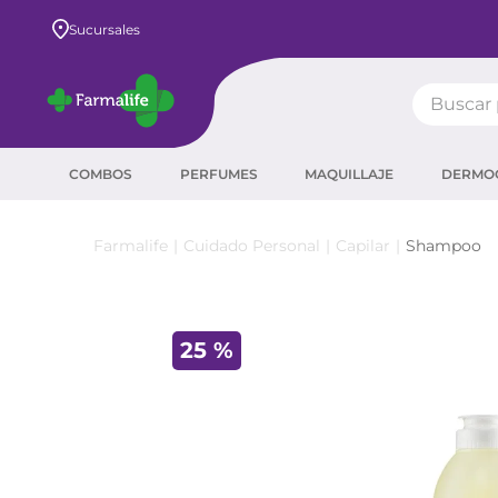
Envío GRATIS a todo el país desde $80.000
Sucursales
Buscar pr
TÉRMIN
COMBOS
PERFUMES
MAQUILLAJE
DERMO
prot
ser
Cuidado Personal
Capilar
Shampoo
crea
sha
25 %
prot
agua
corr
masc