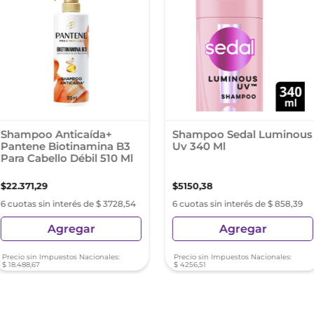
Shampoo Anticaída+
Shampoo Sedal Luminous
Pantene Biotinamina B3
Uv 340 Ml
Para Cabello Débil 510 Ml
$
22
.
371
,
29
$
5150
,
38
6 cuotas sin interés de $ 3728,54
6 cuotas sin interés de $ 858,39
Agregar
Agregar
Precio sin Impuestos Nacionales:
Precio sin Impuestos Nacionales:
$
18
.
488
,
67
$
4256
,
51