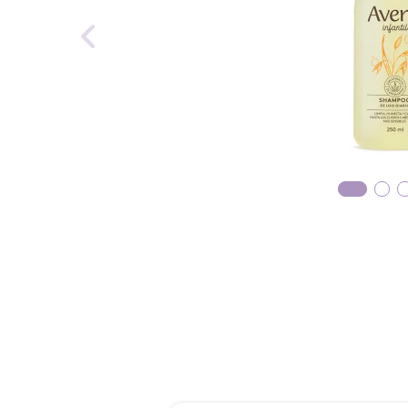
reti
tint