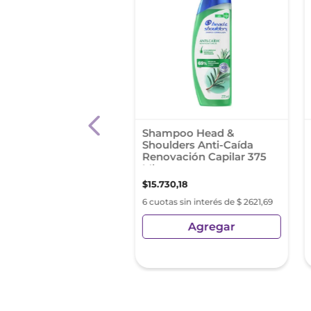
poo Dove Óleo
Shampoo Head &
ción 200 Ml
Shoulders Anti-Caída
Renovación Capilar 375
Ml
,
86
$
15
.
730
,
18
s sin interés de $ 851,14
6 cuotas sin interés de $ 2621,69
Agregar
Agregar
sin Impuestos Nacionales:
55