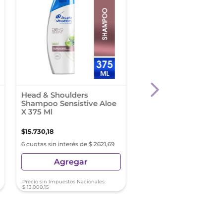
Head & Shoulders
Shampoo Fructis
Shampoo Sensistive Aloe
Probióticos Fuerza 3
X 375 Ml
$
15
.
730
,
18
$
7990
,
04
6 cuotas sin interés de $ 2621,69
6 cuotas sin interés de $ 13
Agregar
Agregar
Precio sin Impuestos Nacionales:
Precio sin Impuestos Nacionale
$
13
.
000
,
15
$
6603
,
34