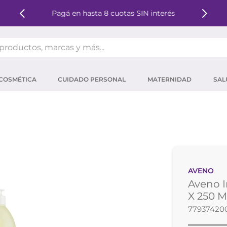
Pagá en hasta 8 cuotas SIN interés
oductos, marcas y más...
OS MÁS BUSCADOS
COSMÉTICA
CUIDADO PERSONAL
MATERNIDAD
SAL
ector solar
um
tina
mpoo
eina
AVENO
 micelar
Aveno I
ector
X 250 M
77937420
ara pestañas