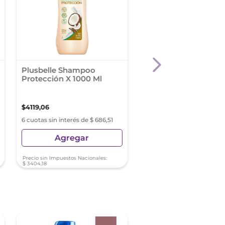
Plusbelle Shampoo
Shampoo Dove Ritua
Protección X 1000 Ml
Crecimiento Equina
400 Ml
$
4119
,
06
$
8308
,
03
6 cuotas sin interés de $ 686,51
6 cuotas sin interés de $ 1
Agregar
Agregar
Precio sin Impuestos Nacionales:
Precio sin Impuestos Nacionale
$
3404
,
18
$
6866
,
14