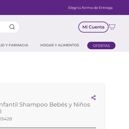
Elegí tu forma de Entrega
Mi Cuenta
UD Y FARMACIA
HOGAR Y ALIMENTOS
OFERTAS
nfantil Shampoo Bebés y Niños
l
05428