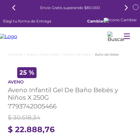
Envío Gratis superando $80.000
Elegí tu forma de Entrega
Cambiar
Bebés y Maternidad
Higiene del Bebé
Baño del Bebé
25 %
AVENO
Aveno Infantil Gel De Baño Bebés y
Niños X 250G
7793742005466
$
30
.
518
,
34
$
22
.
888
,
76