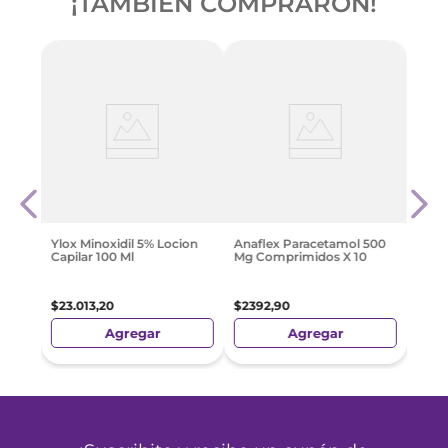
¡TAMBIÉN COMPRARON!
 10
Plat
$
27
.
1
Ylox Minoxidil 5% Locion
Anaflex Paracetamol 500
Capilar 100 Ml
Mg Comprimidos X 10
$
23
.
013
,
20
$
2392
,
90
Agregar
Agregar