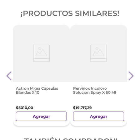
¡PRODUCTOS SIMILARES!
10
Sind
Caps
$
40
Actron Migra Cápsulas
Pervinox Incoloro
Blandas X 10
Solucion Spray X 60 Ml
$
5010
,
00
$
19
.
717
,
29
Agregar
Agregar