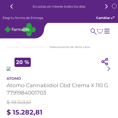
6 cuotas sin interés todos los días
Elegí tu forma de Entrega
Cambiar
Salud y Farmacia
Medicamentos de Venta Libre
20 %
ATOMO
Atomo Cannabidiol Cbd Crema X 110 G
7791984001703
$
19
.
103
,
51
$
15
.
282
,
81