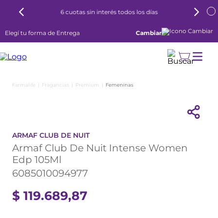
6 cuotas sin interés todos los días
Elegí tu forma de Entrega
Cambiar
Fragancias
Premium
Femeninas
ARMAF CLUB DE NUIT
Armaf Club De Nuit Intense Women
Edp 105Ml
6085010094977
$
119
.
689
,
87