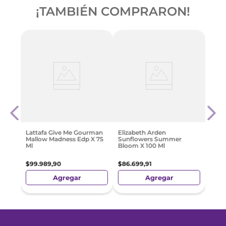
¡TAMBIÉN COMPRARON!
ht
Al W
 50Ml
100M
$
63
.
Lattafa Give Me Gourman
Elizabeth Arden
Mallow Madness Edp X 75
Sunflowers Summer
Ml
Bloom X 100 Ml
$
99
.
989
,
90
$
86
.
699
,
91
Agregar
Agregar