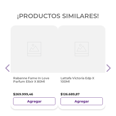
¡PRODUCTOS SIMILARES!
no
Guess
Edp 
$
135
.
Rabanne Fame In Love
Lattafa Victoria Edp X
Parfum Elixir X 80Ml
100Ml
$
269
.
999
,
46
$
126
.
689
,
87
Agregar
Agregar