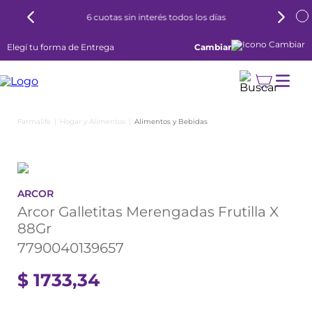
6 cuotas sin interés todos los días
Elegí tu forma de Entrega
Cambiar
Hogar y Alimentos
Alimentos y Bebidas
ARCOR
Arcor Galletitas Merengadas Frutilla X
88Gr
7790040139657
$
1733
,
34