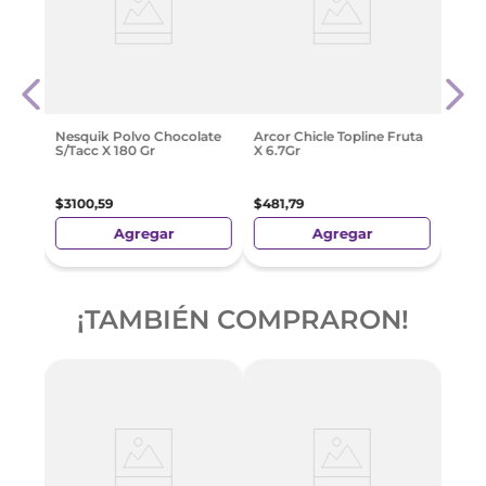
 X20
Arco
Acid
$
655
Nesquik Polvo Chocolate
Arcor Chicle Topline Fruta
S/Tacc X 180 Gr
X 6.7Gr
$
3100
,
59
$
481
,
79
Agregar
Agregar
¡TAMBIÉN COMPRARON!