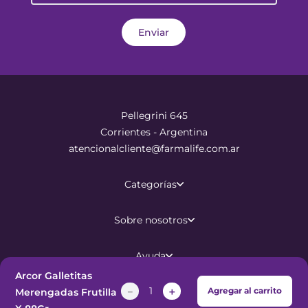
Enviar
Pellegrini 645
Corrientes - Argentina
atencionalcliente@farmalife.com.ar
Categorías
Sobre nosotros
Ayuda
Arcor Galletitas
－
＋
Agregar al carrito
Merengadas Frutilla
©
2026
Todos los derechos