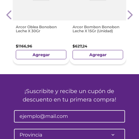
olate
Suer
$
327
Arcor Oblea Bonobon
Arcor Bombon Bonobon
Leche X 30Gr
Leche X 15Gr (Unidad)
$
1166
,
96
$
627
,
24
Agregar
Agregar
¡Suscribite y recibe un cupón de
descuento en tu primera compra!
Provincia