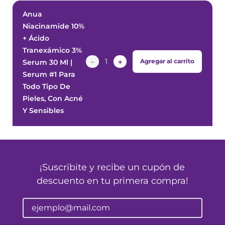
Anua
Niacinamide 10%
+ Ácido
Tranexámico 3%
－
＋
Agregar al carrito
Serum 30 Ml |
Serum #1 Para
Todo Tipo De
Pieles, Con Acné
Y Sensibles
¡Suscribite y recibe un cupón de
descuento en tu primera compra!