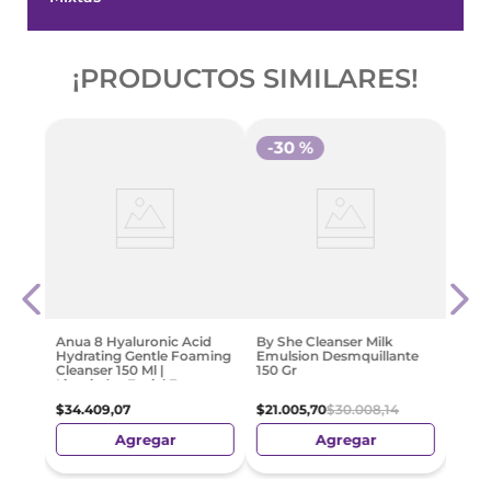
¡PRODUCTOS SIMILARES!
-
30 %
-
3
Isdin
Clea
$
86
.
Anua 8 Hyaluronic Acid
By She Cleanser Milk
Hydrating Gentle Foaming
Emulsion Desmquillante
Cleanser 150 Ml |
150 Gr
Limpiador Facial En
Espuma Para Todo Tipo De
$
34
.
409
,
07
$
21
.
005
,
70
$
30
.
008
,
14
Piel
Agregar
Agregar