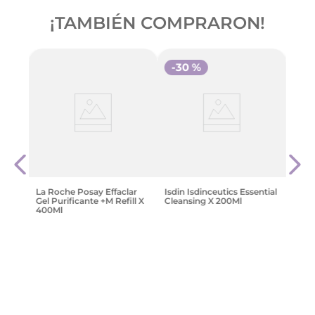
¡TAMBIÉN COMPRARON!
-
30 %
-
3
Gel 
100
Anti
Garn
$
14
.
La Roche Posay Effaclar
Isdin Isdinceutics Essential
Gel Purificante +M Refill X
Cleansing X 200Ml
400Ml
$
83
.
644
,
73
$
86
.
209
,
68
$
123
.
156
,
69
Agregar
Agregar