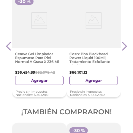
-
30 %
e
Medi
Pad 2
Exfol
$
64
.
Cerave Gel Limpiador
Cosrx Bha Blackhead
Espumoso Para Piel
Power Liquid 100Ml |
Normal A Grasa X 236 Ml
Tratamiento Exfoliante
Líquido
$
36
.
454
,
89
$
52
.
078
,
42
$
66
.
101
,
12
Agregar
Agregar
Precio sin Impuestos
Precio sin Impuestos
Preci
Nacionales:
$
30
.
128
,
01
Nacionales:
$
54
.
629
,
02
Nacio
¡TAMBIÉN COMPRARON!
-
30 %