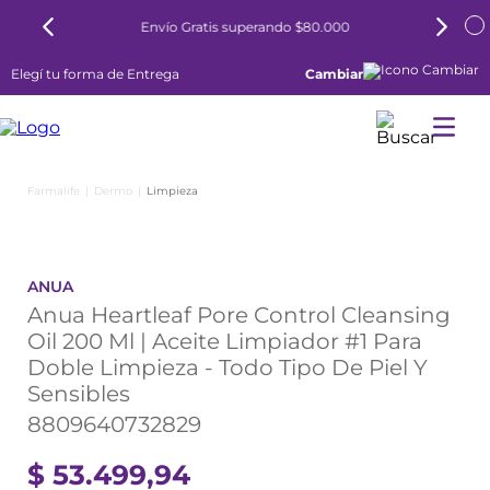
ío Gratis superando $80.000
6 cuotas sin inte
Elegí tu forma de Entrega
Cambiar
Dermo
Limpieza
ANUA
Anua Heartleaf Pore Control Cleansing
Oil 200 Ml | Aceite Limpiador #1 Para
Doble Limpieza - Todo Tipo De Piel Y
Sensibles
8809640732829
$
53
.
499
,
94