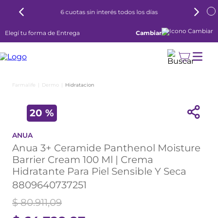
6 cuotas sin interés todos los días
Elegí tu forma de Entrega
Cambiar
Dermo
Hidratacion
20 %
ANUA
Anua 3+ Ceramide Panthenol Moisture
Barrier Cream 100 Ml | Crema
Hidratante Para Piel Sensible Y Seca
8809640737251
$
80
.
911
,
09