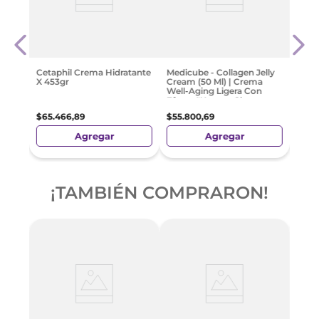
X 30
Mixso
Case 
Para 
$
107
.
Cetaphil Crema Hidratante
Medicube - Collagen Jelly
X 453gr
Cream (50 Ml) | Crema
Well-Aging Ligera Con
Efecto "Korean Glass
Glow"
$
65
.
466
,
89
$
55
.
800
,
69
Agregar
Agregar
¡TAMBIÉN COMPRARON!
es X
Medic