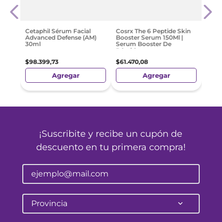
Crea
Well
Efec
Glow
$
55
.
Cetaphil Sérum Facial
Cosrx The 6 Peptide Skin
Advanced Defense (AM)
Booster Serum 150Ml |
30ml
Serum Booster De
Péptidos
$
98
.
399
,
73
$
61
.
470
,
08
Agregar
Agregar
¡Suscribite y recibe un cupón de
descuento en tu primera compra!
Provincia