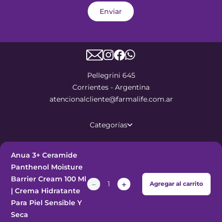
Enviar
Pellegrini 645
Corrientes - Argentina
atencionalcliente@farmalife.com.ar
Categorías
Sobre nosotros
Anua 3+ Ceramide
Panthenol Moisture
Ayuda
Barrier Cream 100 Ml
－
＋
Agregar al carrito
| Crema Hidratante
Para Piel Sensible Y
©
2026
Todos los derechos
Seca
reservados