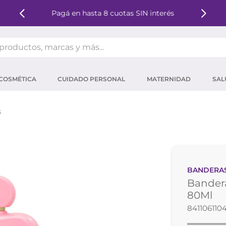
Pagá en hasta 8 cuotas SIN interés
oductos, marcas y más...
OS MÁS BUSCADOS
COSMÉTICA
CUIDADO PERSONAL
MATERNIDAD
SAL
ector solar
um
s
tina
mpoo
eina
BANDERA
 micelar
Bandera
ector
80Ml
841106110
ara pestañas