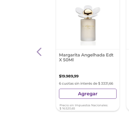
ume Benetton
Margarita Angelhada Edt
rland Red Rose Eau
X 50Ml
ilette 80 Ml
14
,
90
$
19
.
989
,
99
as sin interés de $ 7702,48
6 cuotas sin interés de $ 3331,66
Agregar
Agregar
sin Impuestos Nacionales:
Precio sin Impuestos Nacionales:
4
,
13
$
16
.
520
,
65