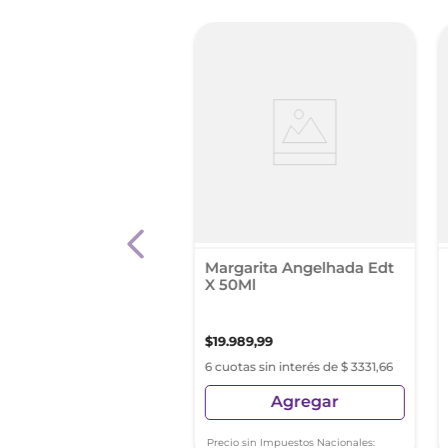
eras Her Golden
t Mujer Edt 80Ml
Margarita Angelhada Edt
X 50Ml
19
,
91
$
19
.
989
,
99
s sin interés de $ 6753,31
6 cuotas sin interés de $ 3331,66
Agregar
Agregar
sin Impuestos Nacionales:
Precio sin Impuestos Nacionales: