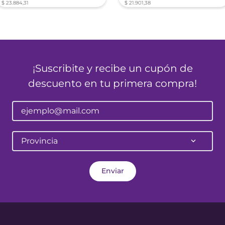
$
23
.
884
,
31
$
21
.
901
,
38
¡Suscribite y recibe un cupón de
descuento en tu primera compra!
Provincia
Enviar