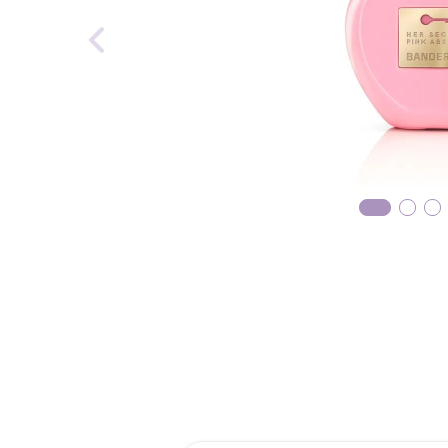
reti
tint