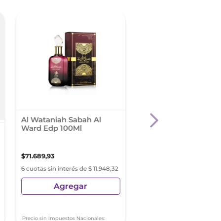
Al Wataniah Sabah Al
Cher Dieciocho Bod
Ward Edp 100Ml
Splash 100Ml
$
71
.
689
,
93
$
17
.
989
,
97
6 cuotas sin interés de $ 11.948,32
6 cuotas sin interés de $ 2
Agregar
Agregar
Precio sin Impuestos Nacionales:
Precio sin Impuestos Nacionale