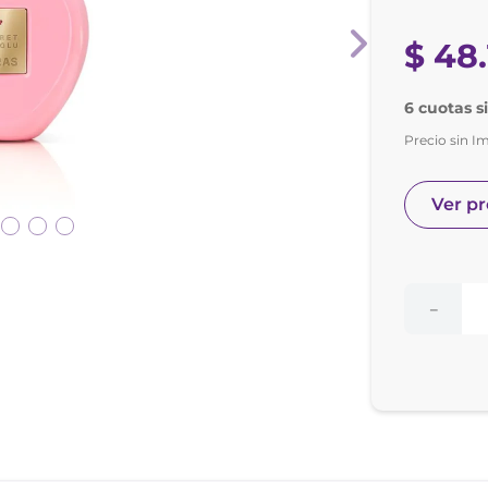
nol
ura
$
48
.
6 cuotas s
Precio sin I
Ver p
－