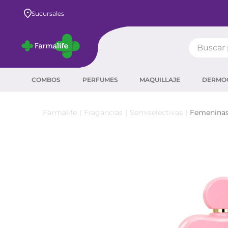
Envío GRATIS a todo el país desde $80.000
Sucursales
Buscar pr
TÉRMIN
COMBOS
PERFUMES
MAQUILLAJE
DERMO
prot
ser
Fragancias
Semiselectivas
Femenina
crea
sha
prot
agua
corr
masc