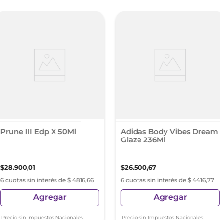
Prune III Edp X 50Ml
Adidas Body Vibes Dream
Glaze 236Ml
$
28
.
900
,
01
$
26
.
500
,
67
6 cuotas sin interés de $ 4816,66
6 cuotas sin interés de $ 4416,77
Agregar
Agregar
Precio sin Impuestos Nacionales:
Precio sin Impuestos Nacionales: