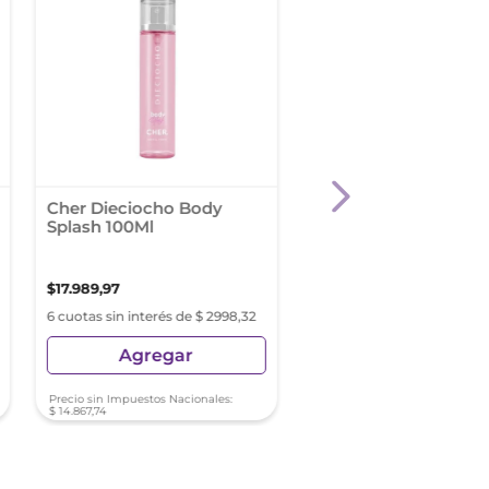
Cher Dieciocho Body
Acf Eau De Parfum 
Splash 100Ml
Dadatina 70 Ml
$
17
.
989
,
97
$
56
.
748
,
99
6 cuotas sin interés de $ 2998,32
6 cuotas sin interés de $ 9
Agregar
Agregar
Precio sin Impuestos Nacionales:
Precio sin Impuestos Nacionale
$
14
.
867
,
74
$
46
.
899
,
99