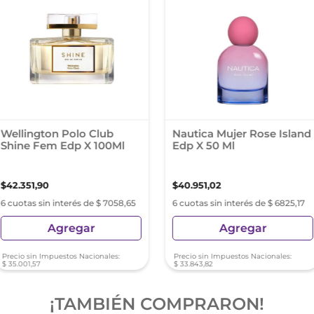
Wellington Polo Club
Nautica Mujer Rose Island
Shine Fem Edp X 100Ml
Edp X 50 Ml
$
42
.
351
,
90
$
40
.
951
,
02
6 cuotas sin interés de $ 7058,65
6 cuotas sin interés de $ 6825,17
Agregar
Agregar
Precio sin Impuestos Nacionales:
Precio sin Impuestos Nacionales:
$
35
.
001
,
57
$
33
.
843
,
82
¡TAMBIÉN COMPRARON!