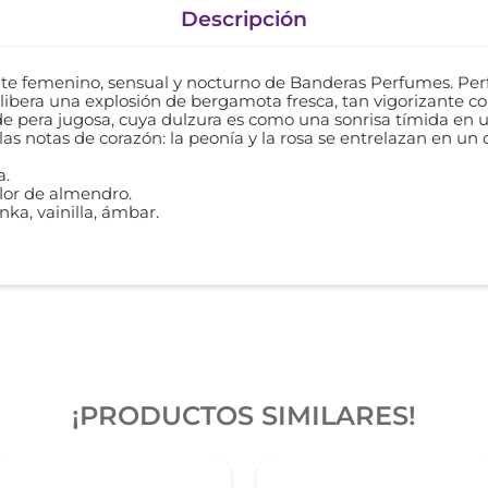
Descripción
e femenino, sensual y nocturno de Banderas Perfumes. Perf
 libera una explosión de bergamota fresca, tan vigorizante c
 de pera jugosa, cuya dulzura es como una sonrisa tímida en 
s notas de corazón: la peonía y la rosa se entrelazan en un 
a.
flor de almendro.
nka, vainilla, ámbar.
¡PRODUCTOS SIMILARES!