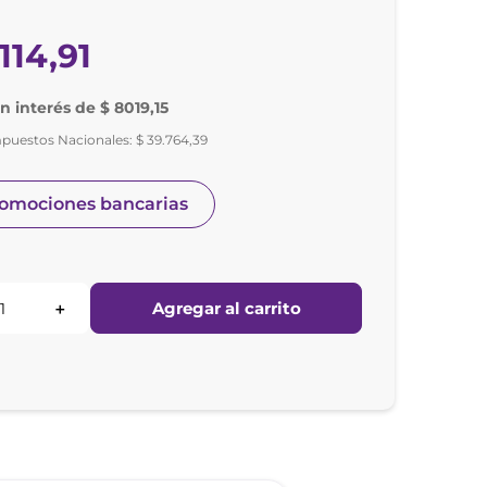
114
,
91
in interés de $ 8019,15
mpuestos Nacionales:
$
39
.
764
,
39
romociones bancarias
Agregar al carrito
＋